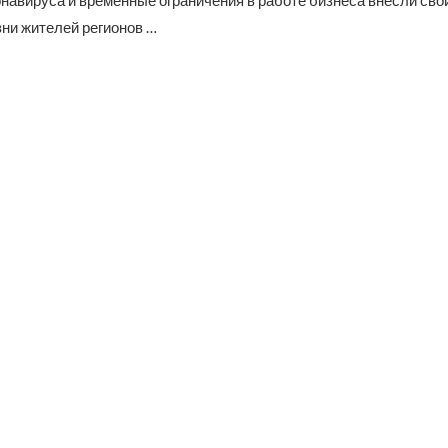
навируса и временные ограничения в работе бизнеса внесли сво
зни жителей регионов …