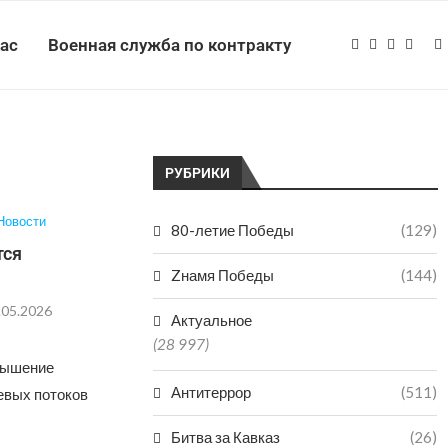
нас
Военная служба по контракту
РУБРИКИ
Новости
80-летие Победы
(129)
тся
Zнамя Победы
(144)
.05.2026
Актуальное
(28 997)
овышение
Антитеррор
(511)
левых потоков
Битва за Кавказ
(26)