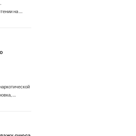
.
тении на …
о
наркотической
овка, …
одажу снюса