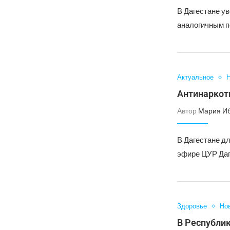
В Дагестане у
аналогичным п
Актуальное
Н
Антинаркот
Автор
Мария И
В Дагестане д
эфире ЦУР Даг
Здоровье
Но
В Республи