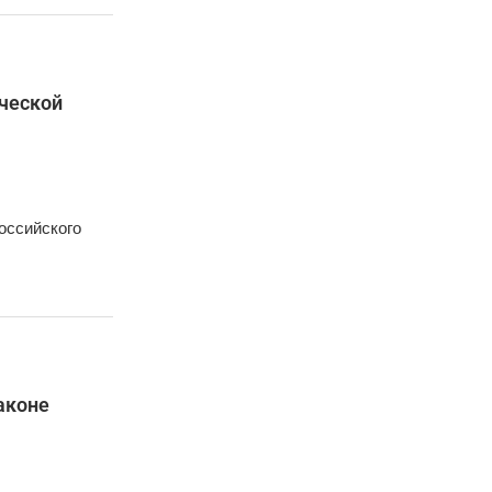
ческой
оссийского
аконе