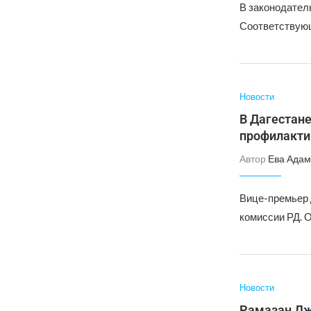
В законодател
Соответствующ
Новости
В Дагестан
профилакти
Автор
Ева Адам
Вице-премьер 
комиссии РД. 
Новости
Рамазан Дж