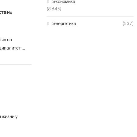
Экономика
(8 645)
стан»
Энергетика
(537)
жью по
ципалитет …
 жизни у