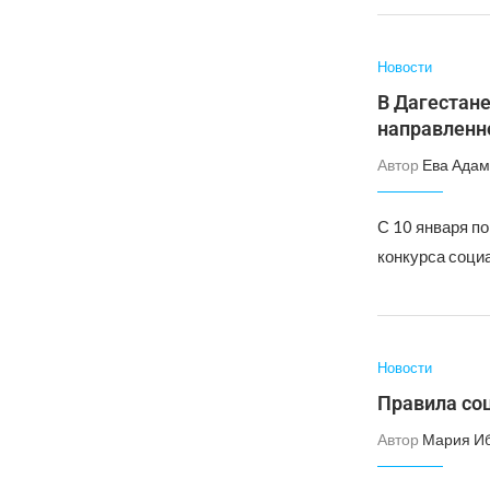
Новости
В Дагестан
направленн
Автор
Ева Адам
С 10 января п
конкурса соци
Новости
Правила со
Автор
Мария И