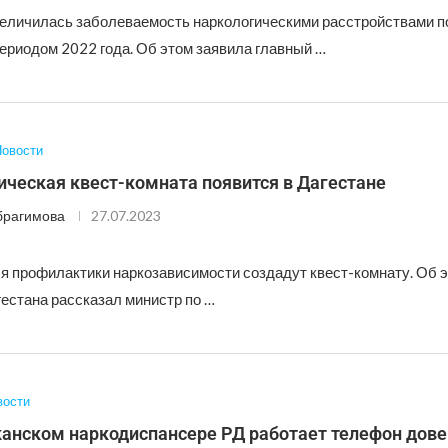
величилась заболеваемость наркологическими расстройствами п
ериодом 2022 года. Об этом заявила главный …
овости
ическая квест-комната появится в Дагестане
брагимова
27.07.2023
ля профилактики наркозависимости создадут квест-комнату. Об 
естана рассказал министр по …
вости
канском наркодиспансере РД работает телефон дов