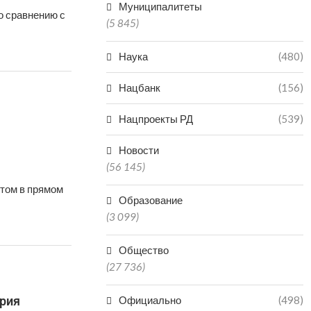
Муниципалитеты
о сравнению с
(5 845)
Наука
(480)
Нацбанк
(156)
Нацпроекты РД
(539)
Новости
(56 145)
этом в прямом
Образование
(3 099)
Общество
(27 736)
ерия
Официально
(498)