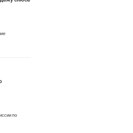
ние
о
иссии по