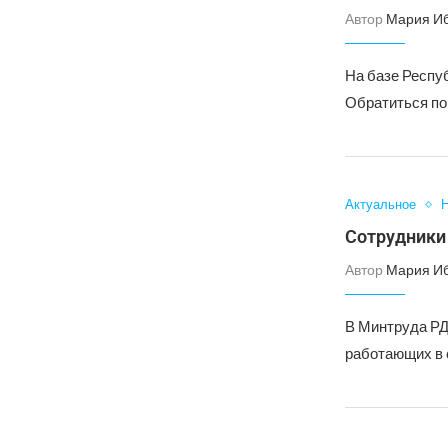
Автор
Мария И
На базе Респу
Обратиться по
Актуальное
Н
Сотрудники
Автор
Мария И
В Минтруда РД
работающих в 