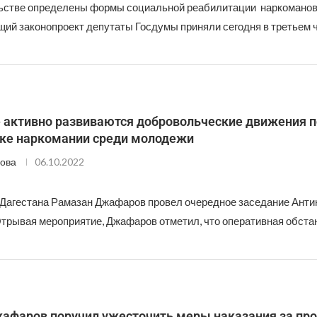
ьстве определены формы социальной реабилитации наркоманов
ий законопроект депутаты Госдумы приняли сегодня в третьем ч
е активно развиваются добровольческие движения п
ке наркомании среди молодежи
ова
06.10.2022
Дагестана Рамазан Джафаров провел очередное заседание Анти
Отрывая мероприятие, Джафаров отметил, что оперативная обстан
афаров поручил ужесточить меры наказания за пр