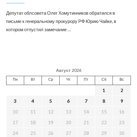
Депутат облсовета Олег Хомутинников обратился в
письме к генеральному прокурору РФ Юрию Чайке, в
котором отпустил замечание …
Август 2026
Пн
Вт
Ср
Чт
Пт
Сб
Вс
1
2
3
4
5
6
7
8
9
10
11
12
13
14
15
16
17
18
19
20
21
22
23
24
25
26
27
28
29
30