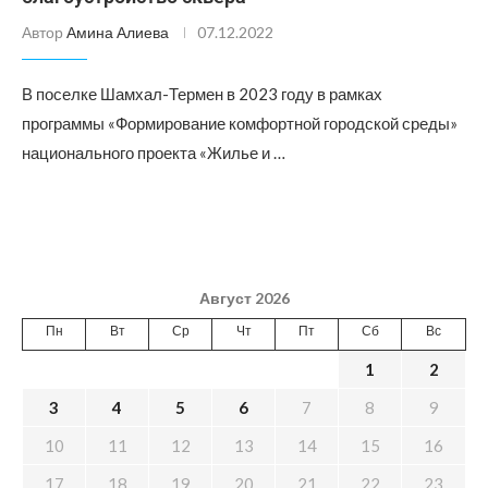
Автор
Амина Алиева
07.12.2022
В поселке Шамхал-Термен в 2023 году в рамках
программы «Формирование комфортной городской среды»
национального проекта «Жилье и …
Август 2026
Пн
Вт
Ср
Чт
Пт
Сб
Вс
1
2
3
4
5
6
7
8
9
10
11
12
13
14
15
16
17
18
19
20
21
22
23