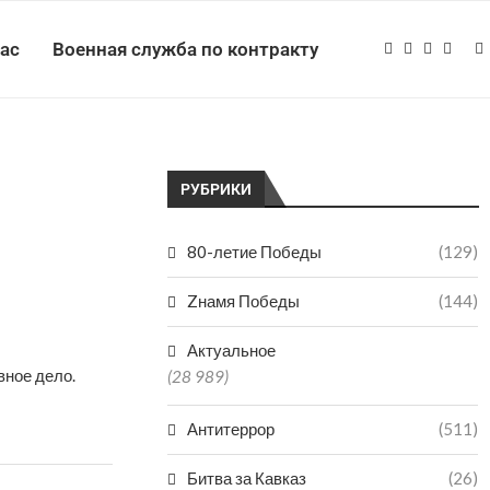
нас
Военная служба по контракту
РУБРИКИ
80-летие Победы
(129)
Zнамя Победы
(144)
Актуальное
вное дело.
(28 989)
Антитеррор
(511)
Битва за Кавказ
(26)