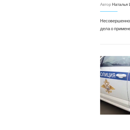
Автор
Наталья
Несовершеннол
дела о примен