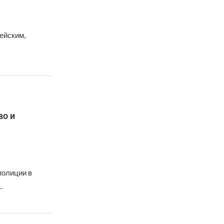
ейским,
во и
полиции в
…