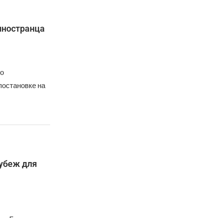
иностранца
о
постановке на
убеж для