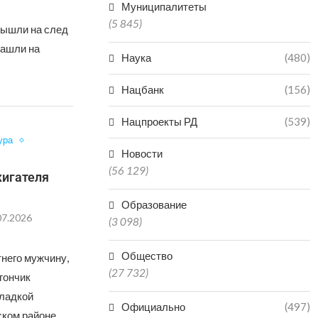
Муниципалитеты
(5 845)
 вышли на след
нашли на
Наука
(480)
Нацбанк
(156)
Нацпроекты РД
(539)
ура
Новости
(56 129)
игателя
Образование
07.2026
(3 098)
Общество
него мужчину,
(27 732)
гончик
кладкой
Официально
(497)
ском районе …