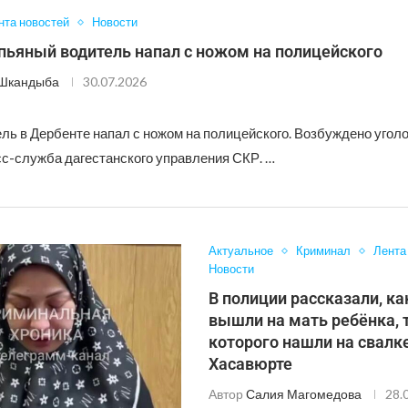
нта новостей
Новости
пьяный водитель напал с ножом на полицейского
 Шкандыба
30.07.2026
ль в Дербенте напал с ножом на полицейского. Возбуждено уголо
с-служба дагестанского управления СКР. …
Актуальное
Криминал
Лента
Новости
В полиции рассказали, ка
вышли на мать ребёнка, 
которого нашли на свалк
Хасавюрте
Автор
Салия Магомедова
28.