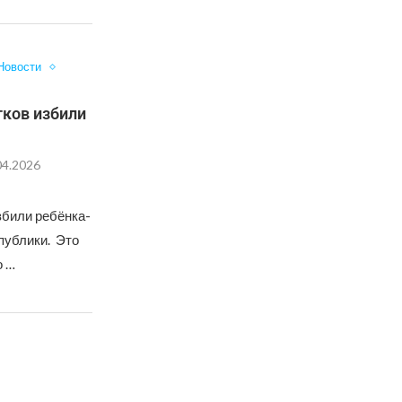
Новости
тков избили
04.2026
збили ребёнка-
публики. Это
о …