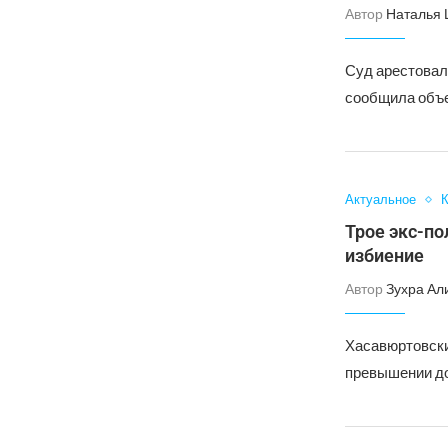
Автор
Наталья
Суд арестовал
сообщила объе
Актуальное
Трое экс-по
избиение
Автор
Зухра Ал
Хасавюртовски
превышении до