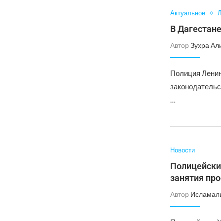
Актуальное
Л
В Дагестан
Автор
Зухра Ал
Полиция Ленин
законодательс
…
Новости
Полицейски
занятия пр
Автор
Исламал