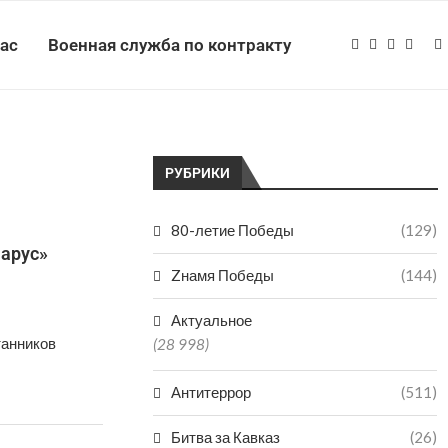
нас
Военная служба по контракту
РУБРИКИ
80-летие Победы
(129)
Парус»
Zнамя Победы
(144)
Актуальное
танников
(28 998)
Антитеррор
(511)
Битва за Кавказ
(26)