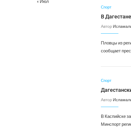
« Июл
Спорт
В Дагестане
Автор
Исламал
Пловцы из рег
сообщает прес
Спорт
Дагестанск
Автор
Исламал
В Каспийске з
Минспорт реги