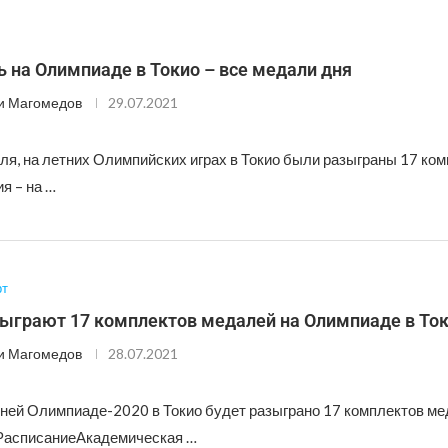
 на Олимпиаде в Токио – все медали дня
и Магомедов
29.07.2021
ля, на летних Олимпийских играх в Токио были разыграны 17 ко
я – на …
рт
зыграют 17 комплектов медалей на Олимпиаде в То
и Магомедов
28.07.2021
тней Олимпиаде-2020 в Токио будет разыграно 17 комплектов ме
 РасписаниеАкадемическая …