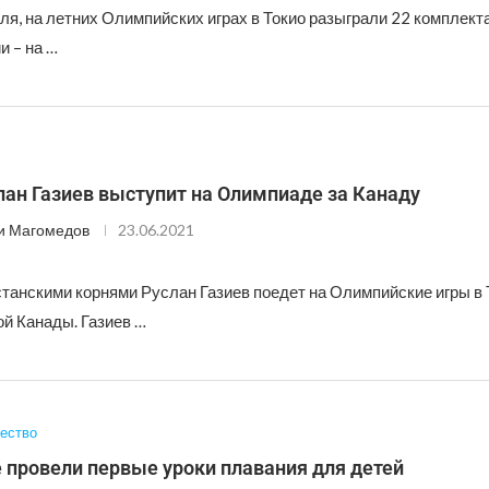
ля, на летних Олимпийских играх в Токио разыграли 22 комплекта
и – на …
ан Газиев выступит на Олимпиаде за Канаду
и Магомедов
23.06.2021
станскими корнями Руслан Газиев поедет на Олимпийские игры в 
ой Канады. Газиев …
ество
 провели первые уроки плавания для детей