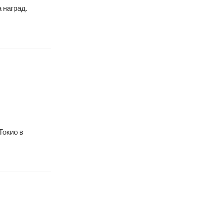
 наград.
Токио в