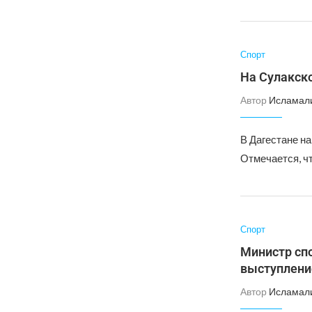
Спорт
На Сулакск
Автор
Исламал
В Дагестане н
Отмечается, чт
Спорт
Министр сп
выступлени
Автор
Исламал