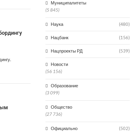
Муниципалитеты
(5 845)
Наука
(480)
бордингу
Нацбанк
(156)
Нацпроекты РД
(539)
ингу.
Новости
(56 156)
Образование
(3 099)
ным
Общество
(27 736)
Официально
(502)