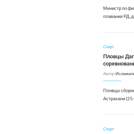
Министр по фи
плавания РД, д
Спорт
Пловцы Даг
соревнован
Автор
Исламал
Пловцы сборно
Астрахани (25-
Спорт