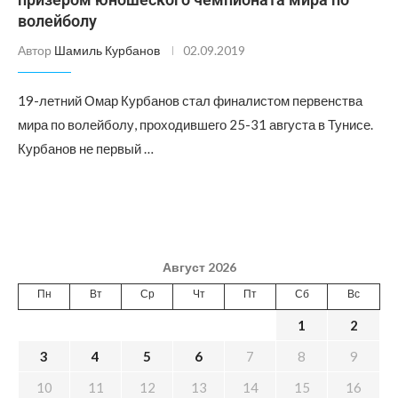
волейболу
Автор
Шамиль Курбанов
02.09.2019
19-летний Омар Курбанов стал финалистом первенства
мира по волейболу, проходившего 25-31 августа в Тунисе.
Курбанов не первый …
Август 2026
Пн
Вт
Ср
Чт
Пт
Сб
Вс
1
2
3
4
5
6
7
8
9
10
11
12
13
14
15
16