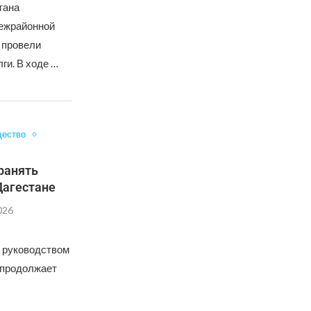
тана
межрайонной
 провели
ги. В ходе …
ество
ранять
Дагестане
026
 руководством
 продолжает
и