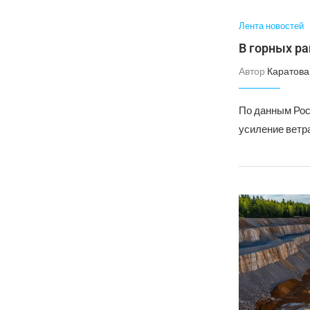
Лента новостей
В горных ра
Автор
Каратова
По данным Росг
усиление ветра