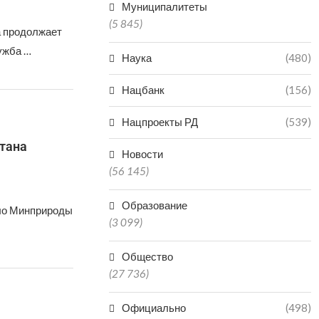
Муниципалитеты
(5 845)
а продолжает
ужба …
Наука
(480)
Нацбанк
(156)
Нацпроекты РД
(539)
тана
Новости
(56 145)
Образование
ило Минприроды
(3 099)
Общество
(27 736)
Официально
(498)