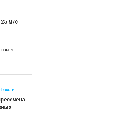
 25 м/с
розы и
Новости
пресечена
зных