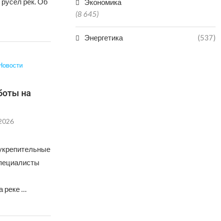
 русел рек. Об
Экономика
(8 645)
Энергетика
(537)
Новости
боты на
.2026
оукрепительные
 специалисты
а реке …