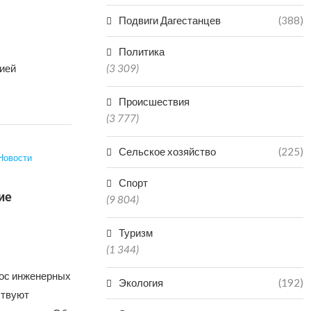
Подвиги Дагестанцев
(388)
Политика
ией
(3 309)
Происшествия
(3 777)
Сельское хозяйство
(225)
Новости
Спорт
ие
(9 804)
Туризм
(1 344)
нос инженерных
Экология
(192)
ствуют