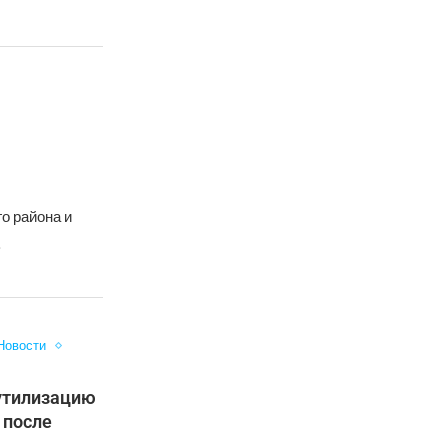
о района и
…
Новости
 утилизацию
 после