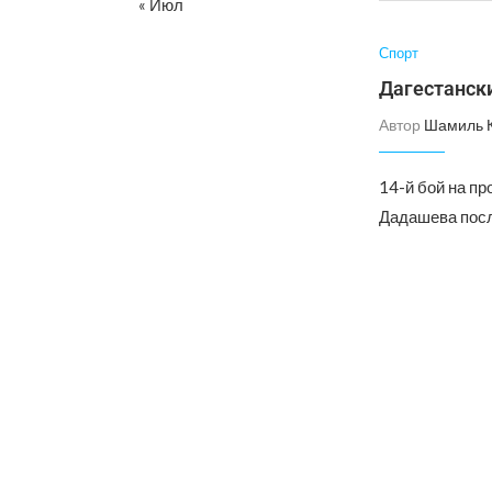
« Июл
Спорт
Дагестанск
Автор
Шамиль 
14-й бой на п
Дадашева посл