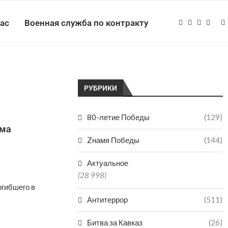
нас
Военная служба по контракту
РУБРИКИ
80-летие Победы
(129)
има
Zнамя Победы
(144)
Актуальное
(28 998)
гибшего в
Антитеррор
(511)
Битва за Кавказ
(26)