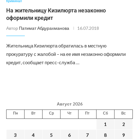
Криминал
На жительницу Кизилюрта незаконно
оформили кредит
Автор
Патимат Абдурахманова
16.07.2018
Жительница Кизилюрта обратилась в местную
прокуратуру с жалобой – на ее имя незаконно оформили
кредит, сообщает пресс-служба …
Август 2026
Пн
Вт
Ср
Чт
Пт
Сб
Вс
1
2
3
4
5
6
7
8
9