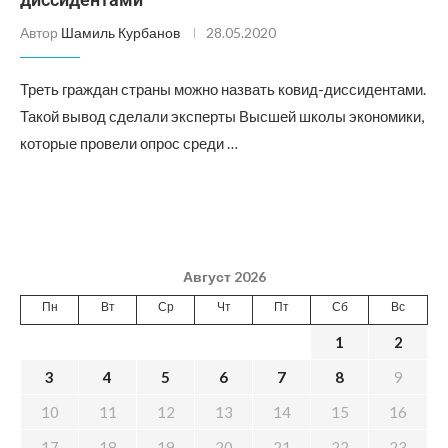
Автор
Шамиль Курбанов
28.05.2020
Треть граждан страны можно назвать ковид-диссидентами.
Такой вывод сделали эксперты Высшей школы экономики,
которые провели опрос среди …
Август 2026
Пн
Вт
Ср
Чт
Пт
Сб
Вс
1
2
3
4
5
6
7
8
9
10
11
12
13
14
15
16
17
18
19
20
21
22
23