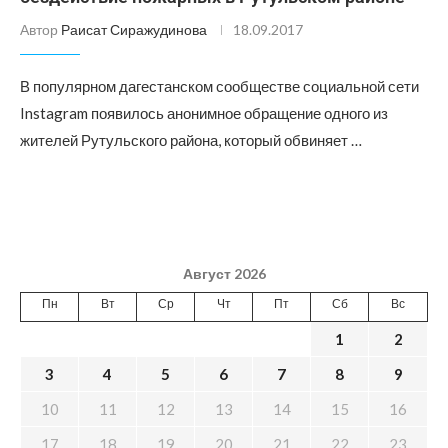
Автор
Раисат Сиражудинова
18.09.2017
В популярном дагестанском сообществе социальной сети
Instagram появилось анонимное обращение одного из
жителей Рутульского района, который обвиняет …
Август 2026
Пн
Вт
Ср
Чт
Пт
Сб
Вс
1
2
3
4
5
6
7
8
9
10
11
12
13
14
15
16
17
18
19
20
21
22
23