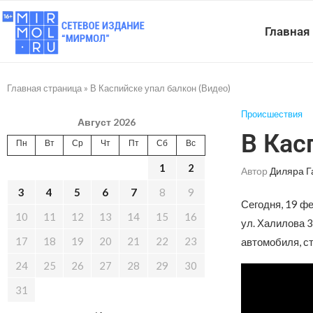
Главная
Главная страница
»
В Каспийске упал балкон (Видео)
Происшествия
Август 2026
В Кас
Пн
Вт
Ср
Чт
Пт
Сб
Вс
1
2
Автор
Диляра Г
3
4
5
6
7
8
9
Сегодня, 19 фе
10
11
12
13
14
15
16
ул. Халилова 3
17
18
19
20
21
22
23
автомобиля, с
24
25
26
27
28
29
30
31