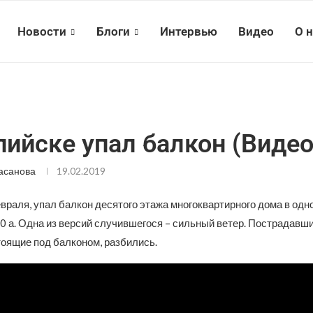
Новости
Блоги
Интервью
Видео
О 
пийске упал балкон (Видео
асанова
19.02.2019
враля, упал балкон десятого этажа многоквартирного дома в одн
0 а. Одна из версий случившегося – сильный ветер. Пострадавших
тоящие под балконом, разбились.