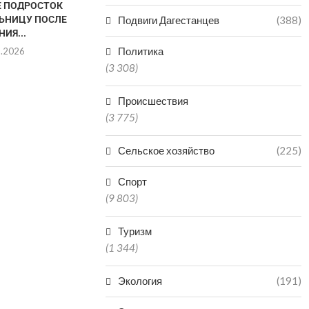
Е ПОДРОСТОК
В МАХАЧКАЛЕ ЖЕНЩИНА
ДВА ЧЕЛОВЕК
Подвиги Дагестанцев
(388)
ЛЬНИЦУ ПОСЛЕ
РАНИЛА СОТРУДНИКА
В ХОДЕ «Р
НИЯ...
ГОСАВТОИНСПЕКЦИИ
СТРЕЛ
Политика
8.2026
06.08.2026
04.0
(3 308)
Происшествия
(3 775)
Сельское хозяйство
(225)
Спорт
(9 803)
Туризм
(1 344)
Экология
(191)