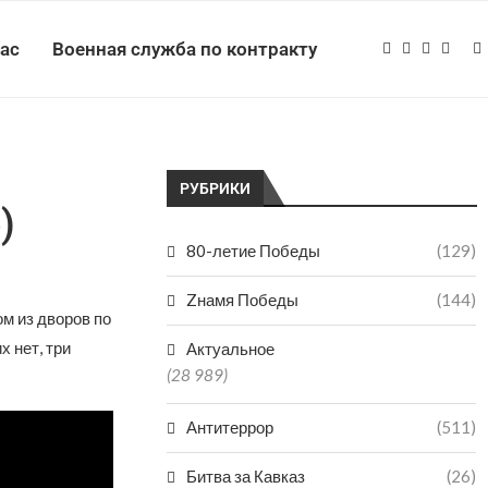
нас
Военная служба по контракту
РУБРИКИ
)
80-летие Победы
(129)
Zнамя Победы
(144)
ом из дворов по
 нет, три
Актуальное
(28 989)
Антитеррор
(511)
Битва за Кавказ
(26)