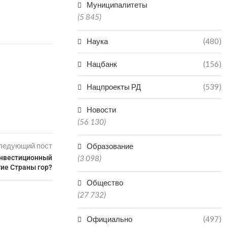
Муниципалитеты
(5 845)
Наука
(480)
Нацбанк
(156)
Нацпроекты РД
(539)
Новости
(56 130)
ледующий пост
Образование
(3 098)
инвестиционный
тие Страны гор?
Общество
(27 732)
Официально
(497)