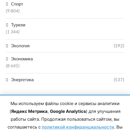
Спорт
(9 804)
Туризм
(1 344)
Экология
(192)
Экономика
(8 645)
Энергетика
(537)
Мы используем файлы cookie и сервисы аналитики
(
Яндекс Метрика
,
Google Analytics
) для улучшения
работы сайта. Продолжая пользоваться сайтом, вы
Главный редактор сетевого издания Магомаев Тимур Нухович.
соглашаетесь с
Контакты редакции: 8(988)-292-94-34 Почта: vestiskfo@gmail.com По
политикой конфиденциальности
. Вы