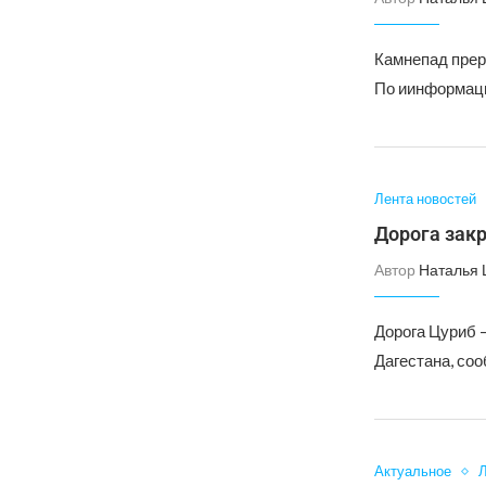
Камнепад прер
По иинформаци
Лента новостей
Дорога закр
Автор
Наталья
Дорога Цуриб 
Дагестана, соо
Актуальное
Л