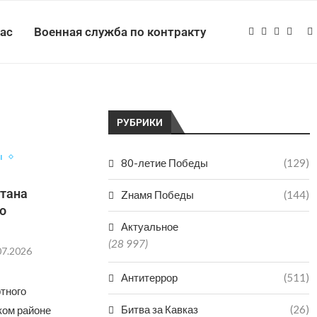
нас
Военная служба по контракту
РУБРИКИ
ы
80-летие Победы
(129)
стана
Zнамя Победы
(144)
го
Актуальное
(28 997)
07.2026
Антитеррор
(511)
тного
Битва за Кавказ
(26)
ком районе