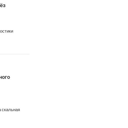
ёз
ностики
ного
а скальная