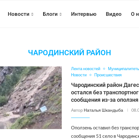
Новости
Блоги
Интервью
Видео
О 
ЧАРОДИНСКИЙ РАЙОН
Лента новостей
Муниципалитет
Новости
Происшествия
Чародинский район Даге
остался без транспортно
сообщения из-за оползня
Автор
Наталья Шкандыба
08.
Оползень оставил без транспор
сообщения 51 село в Чародинс