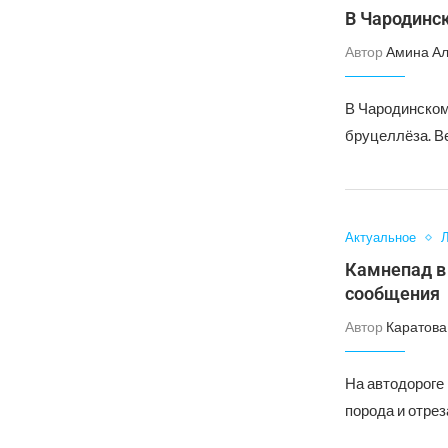
В Чародинск
Автор
Амина А
В Чародинском 
бруцеллёза. В
Актуальное
Л
Камнепад в 
сообщения
Автор
Каратова
На автодороге
порода и отрез