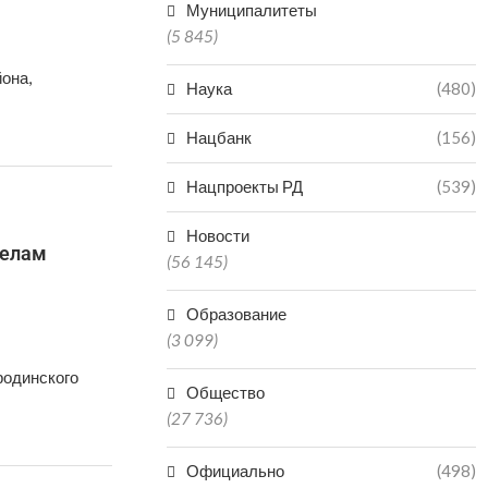
Муниципалитеты
(5 845)
она,
Наука
(480)
Нацбанк
(156)
Нацпроекты РД
(539)
Новости
селам
(56 145)
Образование
(3 099)
родинского
Общество
(27 736)
Официально
(498)