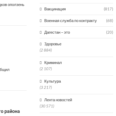
дков оползень
Вакцинация
(817)
Военная служба по контракту
(68)
Дагестан – это
(20)
Здоровье
(2 884)
Криминал
(2 107)
общил
Культура
(3 217)
Лента новостей
(30 571)
го района