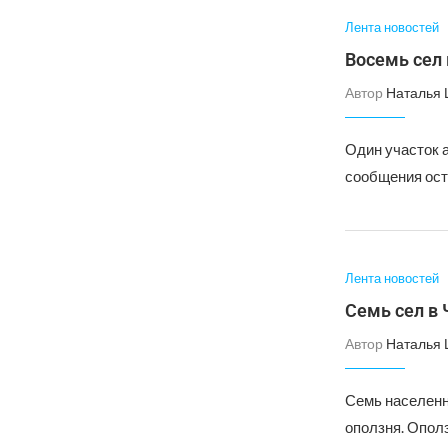
Лента новостей
Восемь сел 
Автор
Наталья
Один участок а
сообщения ост
Лента новостей
Семь сел в 
Автор
Наталья
Семь населенн
оползня. Опол