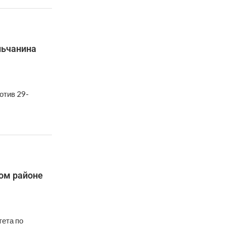
льчанина
отив 29-
ом районе
тета по