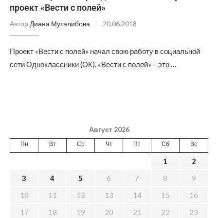
проект «Вести с полей»
Автор
Диана Муталибова
20.06.2018
Проект «Вести с полей» начал свою работу в социальной
сети Одноклассники (ОК). «Вести с полей» – это …
Август 2026
Пн
Вт
Ср
Чт
Пт
Сб
Вс
1
2
3
4
5
6
7
8
9
10
11
12
13
14
15
16
17
18
19
20
21
22
23