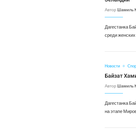
Автор
Шамиль 
Дагестанка Бай
среди женских
Новости
Спо
Байзат Хам
Автор
Шамиль 
Дагестанка Ба
на этапе Миров