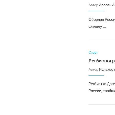
Автор
Арслан А
Сборная России
финалу …
Спорт
Регбистки 
Автор
Исламал
Регбистки Даг
России, сообщ