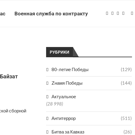
нас
Военная служба по контракту
РУБРИКИ
80-летие Победы
(129)
 Байзат
Zнамя Победы
(144)
Актуальное
(28 998)
ской сборной
Антитеррор
(511)
Битва за Кавказ
(26)