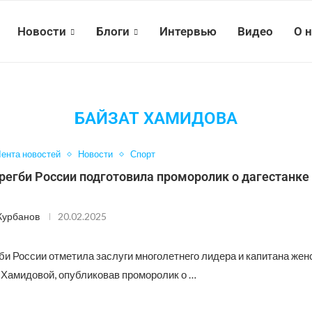
Новости
Блоги
Интервью
Видео
О 
БАЙЗАТ ХАМИДОВА
ента новостей
Новости
Спорт
егби России подготовила проморолик о дагестанке
Курбанов
20.02.2025
би России отметила заслуги многолетнего лидера и капитана жен
 Хамидовой, опубликовав проморолик о …