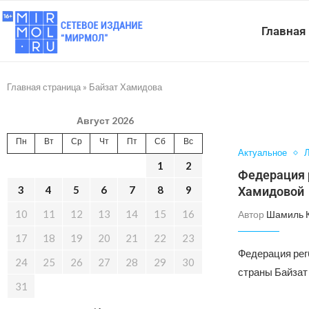
Главная
Главная страница
»
Байзат Хамидова
Август 2026
Пн
Вт
Ср
Чт
Пт
Сб
Вс
Актуальное
Л
1
2
Федерация р
3
4
5
6
7
8
9
Хамидовой
10
11
12
13
14
15
16
Автор
Шамиль 
17
18
19
20
21
22
23
Федерация рег
24
25
26
27
28
29
30
страны Байзат
31