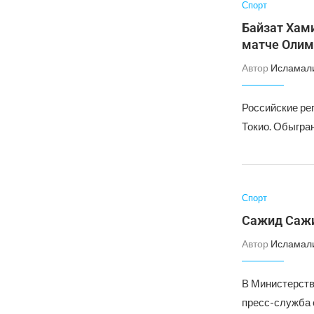
Спорт
Байзат Хами
матче Оли
Автор
Исламал
Российские рег
Токио. Обыгран
Спорт
Сажид Сажи
Автор
Исламал
В Министерств
пресс-служба 