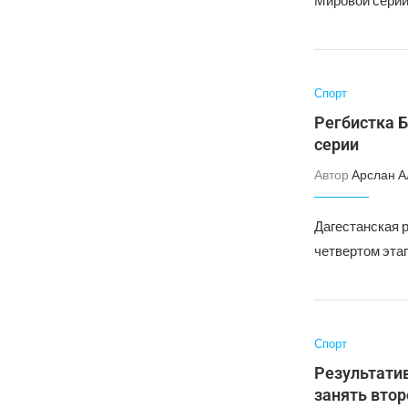
Мировой серии.
Спорт
Регбистка Б
серии
Автор
Арслан А
Дагестанская р
четвертом этап
Спорт
Результати
занять втор