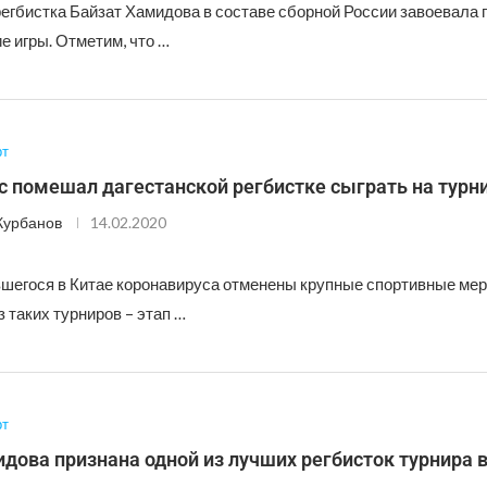
егбистка Байзат Хамидова в составе сборной России завоевала п
е игры. Отметим, что …
рт
 помешал дагестанской регбистке сыграть на турни
Курбанов
14.02.2020
вшегося в Китае коронавируса отменены крупные спортивные мер
з таких турниров – этап …
рт
дова признана одной из лучших регбисток турнира 