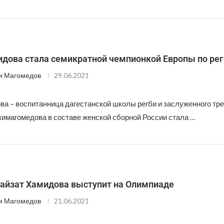
идова стала семикратной чемпионкой Европы по рег
и Магомедов
29.06.2021
ва – воспитанница дагестанской школы регби и заслуженного тр
имагомедова в составе женской сборной России стала …
Байзат Хамидова выступит на Олимпиаде
и Магомедов
21.06.2021