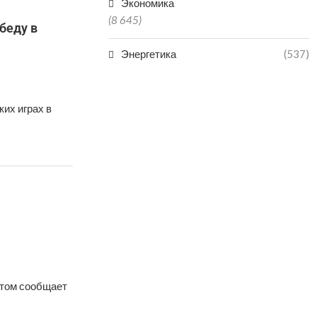
Экономика
(8 645)
беду в
Энергетика
(537)
их играх в
этом сообщает