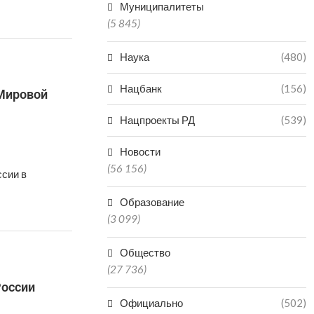
Муниципалитеты
(5 845)
Наука
(480)
Нацбанк
(156)
 Мировой
Нацпроекты РД
(539)
Новости
(56 156)
ссии в
Образование
(3 099)
Общество
(27 736)
России
Официально
(502)