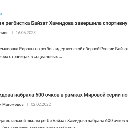
рт
ая регбистка Байзат Хамидова завершила спортивн
лиев
16.06.2023
емпионка Европы по регби, лидер женской сборной России Байза
воих страницах в социальных …
дова набрала 600 очков в рамках Мировой серии по
и Магомедов
02.02.2022
дагестанской школы регби Байзат Хамидова набрала 600 очков в