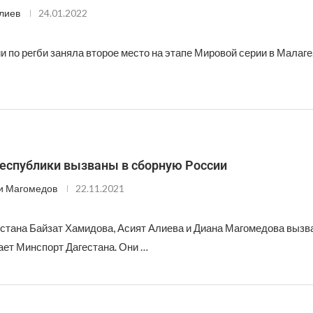
лиев
24.01.2022
 по регби заняла второе место на этапе Мировой серии в Малаге.
республики вызваны в сборную России
и Магомедов
22.11.2021
естана Байзат Хамидова, Асият Алиева и Диана Магомедова вызв
ает Минспорт Дагестана. Они …