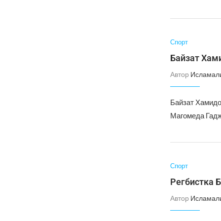
Спорт
Байзат Хам
Автор
Исламал
Байзат Хамидо
Магомеда Гадж
Спорт
Регбистка 
Автор
Исламал