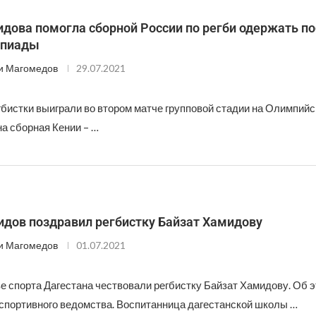
дова помогла сборной России по регби одержать по
мпиады
и Магомедов
29.07.2021
бистки выиграли во втором матче групповой стадии на Олимпийск
а сборная Кении – …
дов поздравил регбистку Байзат Хамидову
и Магомедов
01.07.2021
е спорта Дагестана чествовали регбистку Байзат Хамидову. Об 
спортивного ведомства. Воспитанница дагестанской школы …