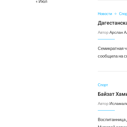
« Июл
Новости
Спо
Дагестанск
Автор
Арслан А
Семикратная ч
сообщила на с
Спорт
Байзат Хами
Автор
Исламал
Воспитанница 