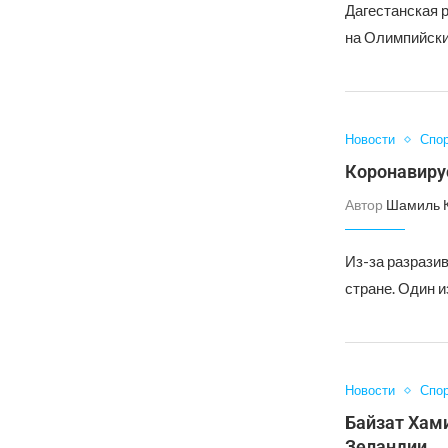
Дагестанская р
на Олимпийски
Новости
Спо
Коронавирус
Автор
Шамиль 
Из-за разрази
стране. Один и
Новости
Спо
Байзат Хами
Зеландии