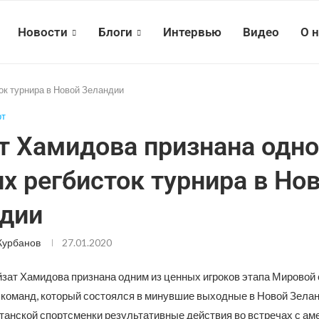
Новости
Блоги
Интервью
Видео
О 
ок турнира в Новой Зеландии
рт
т Хамидова признана одно
х регбисток турнира в Но
дии
Курбанов
27.01.2020
зат Хамидова признана одним из ценных игроков этапа Мировой 
 команд, который состоялся в минувшие выходные в Новой Зелан
станской спортсменки результативные действия во встречах с ам