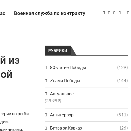
нас
Военная служба по контракту
РУБРИКИ
й из
80-летие Победы
(129)
вой
Zнамя Победы
(144)
Актуальное
(28 989)
серии по регби
Антитеррор
(511)
дии.
Битва за Кавказ
(26)
ериканками,