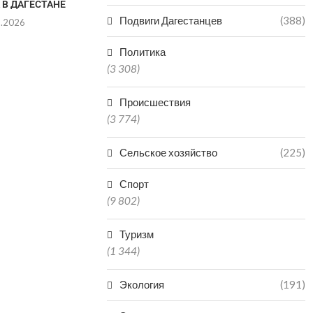
 В ДАГЕСТАНЕ
ПРОИЗВОДСТВУ
ПОЛГОДА И
МИНЕРАЛКИ...
Подвиги Дагестанцев
(388)
8.2026
06.0
06.08.2026
Политика
(3 308)
Происшествия
(3 774)
Сельское хозяйство
(225)
Спорт
(9 802)
Туризм
(1 344)
Экология
(191)