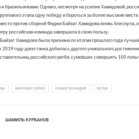
 и бразильянками. Однако, несмотря на усилия Хамидовой, росс
группового этапа одну победу и бороться за более высокие места 
е место против сборной Фиджи Байзат Хамидова вновь блеснула,
игру российская команда завершила в свою пользу.
 Байзат Хамидова была признана по итогам прошлого года лучше
в 2019 году дагестанка добилась другого уникального достижения
дставительниц российского регби, сумевших совершить 100 попы
ОВА
МИРОВАЯ СЕРИЯ
НОВАЯ ЗЕЛАНДИЯ
РЕГБИ
ШАМИЛЬ КУРБАНОВ