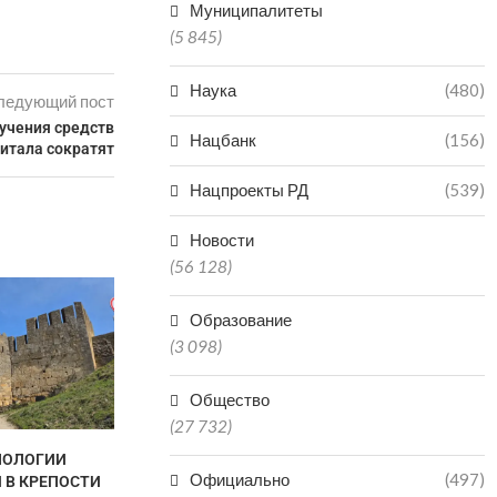
Муниципалитеты
(5 845)
Наука
(480)
ледующий пост
лучения средств
Нацбанк
(156)
итала сократят
Нацпроекты РД
(539)
Новости
(56 128)
Образование
(3 098)
Общество
(27 732)
НОЛОГИИ
ДАГЕСТАН ВОШЕЛ В ТОП-5
ИГРОК МАХА
Официально
(497)
 В КРЕПОСТИ
РЕГИОНОВ ПО
«ДИНАМО»