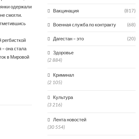
иянки одержали
Вакцинация
(817)
не смогли.
 отметившись
Военная служба по контракту
(68)
Дагестан – это
(20)
й регбисткой
 – она стала
Здоровье
ток в Мировой
(2 884)
Криминал
(2 105)
Культура
(3 216)
Лента новостей
(30 554)