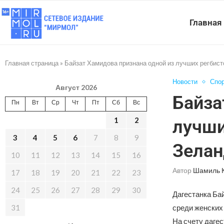
Главная
Главная страница
»
Байзат Хамидова признана одной из лучших регбист
Новости
Спо
Август 2026
Байза
Пн
Вт
Ср
Чт
Пт
Сб
Вс
1
2
лучши
3
4
5
6
7
8
9
Зелан
10
11
12
13
14
15
16
Автор
Шамиль 
17
18
19
20
21
22
23
24
25
26
27
28
29
30
Дагестанка Бай
31
среди женских
На счету даге