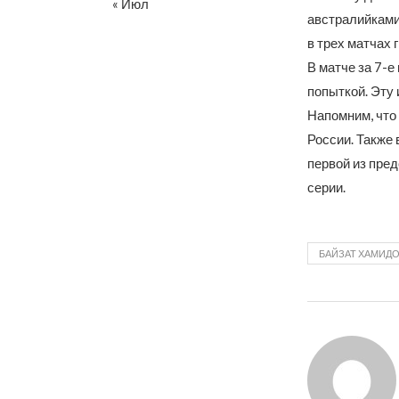
« Июл
австралийками
в трех матчах 
В матче за 7-
попыткой. Эту 
Напомним, что
России. Также 
первой из пре
серии.
БАЙЗАТ ХАМИД