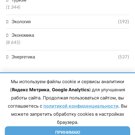
(1 344)
Экология
(192)
Экономика
(8 645)
Энергетика
(537)
Мы используем файлы cookie и сервисы аналитики
(
Яндекс Метрика
,
Google Analytics
) для улучшения
работы сайта. Продолжая пользоваться сайтом, вы
Главный редактор сетевого издания Магомаев Тимур Нухович.
соглашаетесь с
Контакты редакции: 8(988)-292-94-34 Почта: vestiskfo@gmail.com По
политикой конфиденциальности
. Вы
вопросам сотрудничества: institut-media@yandex.ru Адрес: 367018,
можете запретить обработку cookies в настройках
Республика Дагестан, г. Махачкала, пр-т Насрутдинова, д. 1а. Все
права защищены. Копирование и использование полных материалов
браузера.
запрещено, частичное цитирование возможно только при условии
гиперссылки на сайт mirmol.ru. 16+
ПРИНИМАЮ