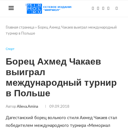
Главная страница
»
Борец Ахмед Чакаев выиграл международный
турнир в Польше
Спорт
Борец Ахмед Чакаев
выиграл
международный турнир
в Польше
Автор
Alieva.amina
09.09.2018
Дагестанский борец вольного стиля Ахмед Чакаев стал
победителем международного турнира «Мемориал