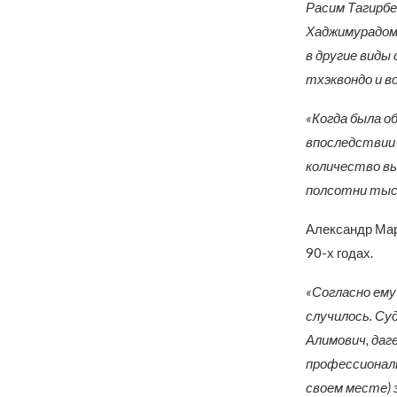
Расим Тагирбе
Хаджимурадом 
в другие виды
тхэквондо и во
«Когда была о
впоследствии 
количество вы
полсотни тыся
Александр Мар
90-х годах.
«Согласно ему
случилось. Су
Алимович, даг
профессиональ
своем месте) 