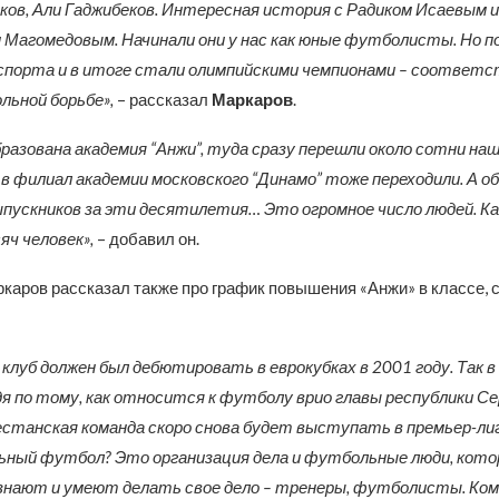
ков, Али Гаджибеков. Интересная история с Радиком Исаевым и
Магомедовым. Начинали они у нас как юные футболисты. Но 
 спорта и в итоге стали олимпийскими чемпионами – соответс
льной борьбе»,
– рассказал
Маркаров
.
бразована академия “Анжи”, туда сразу перешли около сотни наш
в филиал академии московского “Динамо” тоже переходили. А о
пускников за эти десятилетия… Это огромное число людей. К
ч человек»,
– добавил он.
каров рассказал также про график повышения «Анжи» в классе, 
 клуб должен был дебютировать в еврокубках в 2001 году. Так в
дя по тому, как относится к футболу врио главы республики Се
естанская команда скоро снова будет выступать в премьер-ли
ный футбол? Это организация дела и футбольные люди, кото
знают и умеют делать свое дело – тренеры, футболисты. Ком