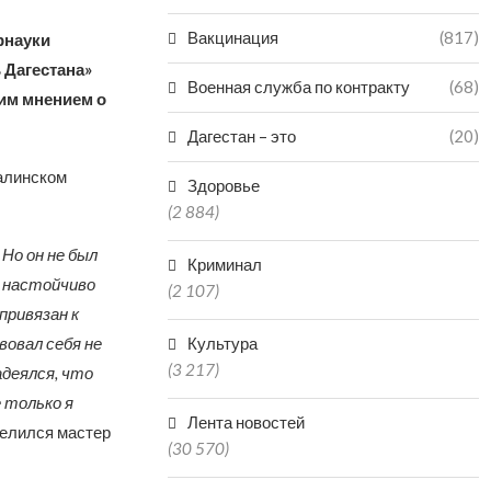
Вакцинация
(817)
рнауки
 Дагестана»
Военная служба по контракту
(68)
им мнением о
Дагестан – это
(20)
калинском
Здоровье
(2 884)
 Но он не был
Криминал
ь настойчиво
(2 107)
 привязан к
вовал себя не
Культура
(3 217)
адеялся, что
 только я
Лента новостей
делился мастер
(30 570)