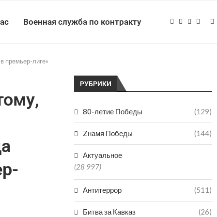
нас
Военная служба по контракту
 в премьер-лиге»
РУБРИКИ
тому,
80-летие Победы
(129)
Zнамя Победы
(144)
да
Актуальное
ер-
(28 997)
Антитеррор
(511)
Битва за Кавказ
(26)