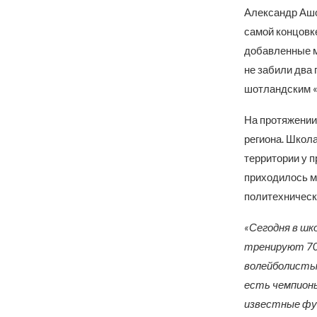
Александр Ашо
самой концовк
добавленные м
не забили два 
шотландским «
На протяжении
региона. Школ
территории у п
приходилось м
политехническ
«Сегодня в шк
тренируют 70 
волейболисты
есть чемпионы
известные фут