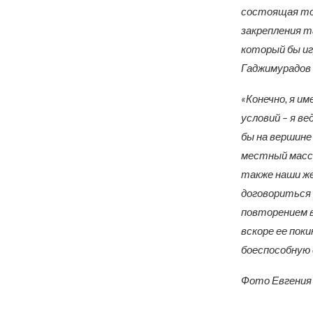
состоящая тол
закрепления та
который бы иг
Гаджимурадов 
«Конечно, я и
условий – я ве
бы на вершине
местный массо
также наши же
договориться 
повторением в
вскоре ее пок
боеспособную 
Фото Евгения