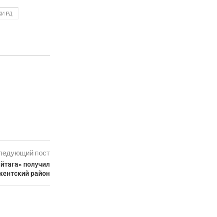
И РД
ледующий пост
айтага» получил
кентский район