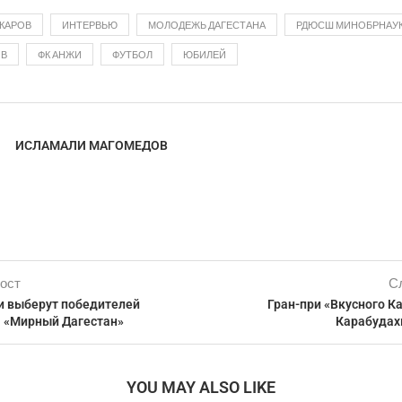
КАРОВ
ИНТЕРВЬЮ
МОЛОДЕЖЬ ДАГЕСТАНА
РДЮСШ МИНОБРНАУК
ОВ
ФК АНЖИ
ФУТБОЛ
ЮБИЛЕЙ
ИСЛАМАЛИ МАГОМЕДОВ
ост
С
ии выберут победителей
Гран-при «Вкусного К
 «Мирный Дагестан»
Карабудах
YOU MAY ALSO LIKE