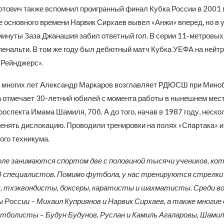
тович также вспомнил проигранный финал Кубка России в 2001 го
е основного времени Нарвик Сирхаев вывел «Анжи» вперед, но в 
инуты Заза Джанашия забил ответный гол. В серии 11-метровых
пенальти. В том же году был дебютный матч Кубка УЕФА на нейт
Рейнджерс».
 многих лет Александр Маркаров возглавляет РДЮСШ при Мино
а отмечает 30-летний юбилей с момента работы в нынешнем мест
роспекта Имама Шамиля, 70б. А до того, начав в 1987 году, неско
енять дислокацию. Проводили тренировки на полях «Спартака» и
ого техникума.
оле занимаются спортом две с половиной тысячи учеников, ко
специалистов. Помимо футбола, у нас тренируются стрелки и
, тхэквондисты, боксеры, каратисты и шахматисты. Среди в
 России – Михаил Куприянов и Нарвик Сирхаев, а также многие 
болисты – Будун Будунов, Руслан и Камиль Агаларовы, Шамил