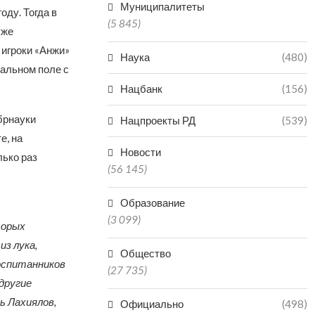
Муниципалитеты
ду. Тогда в
(5 845)
уже
 игроки «Анжи»
Наука
(480)
ральном поле с
Нацбанк
(156)
брнауки
Нацпроекты РД
(539)
е, на
Новости
лько раз
(56 145)
Образование
(3 099)
торых
з лука,
Общество
оспитанников
(27 735)
другие
ь Лахиялов,
Официально
(498)