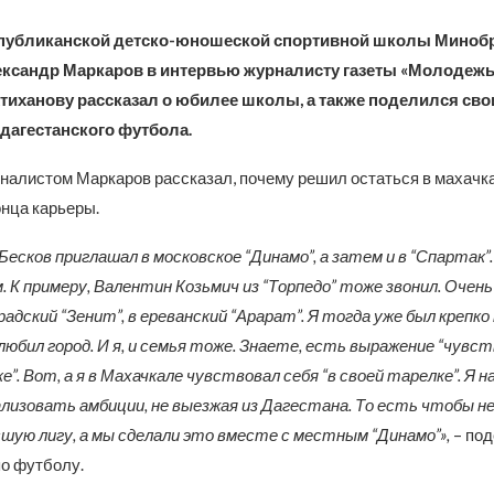
публиканской детско-юношеской спортивной школы Миноб
ександр Маркаров в интервью журналисту газеты «Молодежь
тиханову рассказал о юбилее школы, а также поделился сво
дагестанского футбола.
рналистом Маркаров рассказал, почему решил остаться в махач
онца карьеры.
сков приглашал в московское “Динамо”, а затем и в “Спартак”.
 К примеру, Валентин Козьмич из “Торпедо” тоже звонил. Очен
радский “Зенит”, в ереванский “Арарат”. Я тогда уже был крепко
любил город. И я, и семья тоже. Знаете, есть выражение “чувст
е”. Вот, а я в Махачкале чувствовал себя “в своей тарелке”. Я н
лизовать амбиции, не выезжая из Дагестана. То есть чтобы не
сшую лигу, а мы сделали это вместе с местным “Динамо”»,
– по
о футболу.