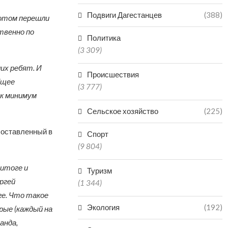
Подвиги Дагестанцев
(388)
потом перешли
твенно по
Политика
(3 309)
их ребят. И
Происшествия
бщее
(3 777)
ак минимум
Сельское хозяйство
(225)
составленный в
Спорт
(9 804)
 итоге и
Туризм
ргей
(1 344)
ге. Что такое
Экология
(192)
рые (каждый на
анда,