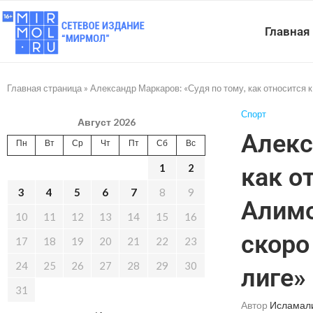
Главная
Главная страница
»
Александр Маркаров: «Судя по тому, как относится 
Спорт
Август 2026
Алекс
Пн
Вт
Ср
Чт
Пт
Сб
Вс
1
2
как о
3
4
5
6
7
8
9
Алимо
10
11
12
13
14
15
16
скоро
17
18
19
20
21
22
23
24
25
26
27
28
29
30
лиге»
31
Автор
Исламал