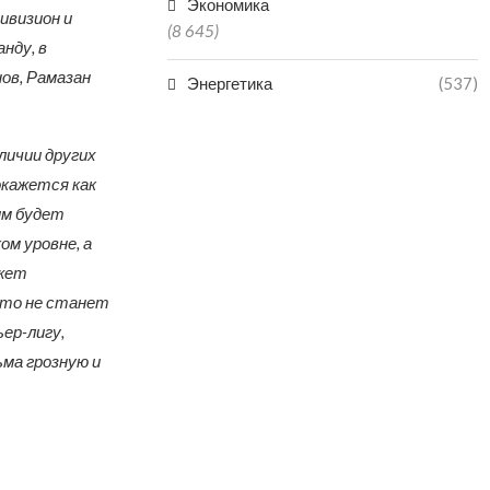
Экономика
ивизион и
(8 645)
нду, в
ов, Рамазан
Энергетика
(537)
личии других
окажется как
им будет
м уровне, а
ожет
это не станет
ер-лигу,
ьма грозную и