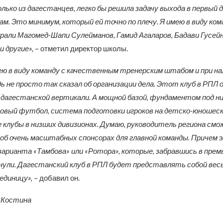
ько из дагестанцев, легко бы решила задачу выхода в первый д
м. Это минимум, который ей точно по плечу. Я имею в виду кома
рали Магомед-Шапи Сулейманов, Гамид Агаларов, Бадави Гусейн
и другие»,
– отметил директор школы.
мею в виду команду с качественным тренерским штабом и при на
дь не просто так сказал об организации дела. Этот клуб в РПЛ 
 дагестанской вертикали. А мощной базой, фундаментом под н
вый футбол, система подготовки игроков на детско-юношеско
 клубы в низших дивизионах. Думаю, руководитель региона см
об очень масштабных спонсорах для главной команды. Причем 
арианта «Тамбова» или «Ротора», которые, забравшись в премь
инули. Дагестанский клуб в РПЛ будет представлять собой вес
единицу»,
– добавил он.
 Костина