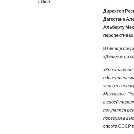
« Июл
Директор Рес
Дагестана Ал
Альберту Мех
перспективах 
В беседе с жу
«Динамо» до к
«Константин Бе
единственным.
звали в ленинг
Махачкале. По
в своей тарелк
получится реа
переехал в вы
спорта СССР п