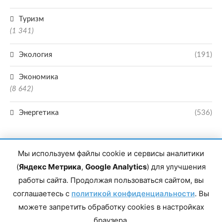
Туризм
(1 341)
Экология
(191)
Экономика
(8 642)
Энергетика
(536)
Мы используем файлы cookie и сервисы аналитики
(
Яндекс Метрика
,
Google Analytics
) для улучшения
работы сайта. Продолжая пользоваться сайтом, вы
Главный редактор сетевого издания Магомаев Тимур Нухович. Контакты
соглашаетесь с
политикой конфиденциальности
. Вы
редакции: 8(988)-292-94-34 Почта: vestiskfo@gmail.com По вопросам
сотрудничества: institut-media@yandex.ru Адрес: 367018, Республика
можете запретить обработку cookies в настройках
Дагестан, г. Махачкала, пр-т Насрутдинова, д. 1а. Все права защищены.
Копирование и использование полных материалов запрещено, частичное
браузера.