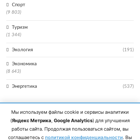
Спорт
(9 803)
Туризм
(1 344)
Экология
(191)
Экономика
(8 643)
Энергетика
(537)
Мы используем файлы cookie и сервисы аналитики
(
Яндекс Метрика
,
Google Analytics
) для улучшения
работы сайта. Продолжая пользоваться сайтом, вы
Главный редактор сетевого издания Магомаев Тимур Нухович. Контакты
соглашаетесь с
политикой конфиденциальности
. Вы
редакции: 8(988)-292-94-34 Почта: vestiskfo@gmail.com По вопросам