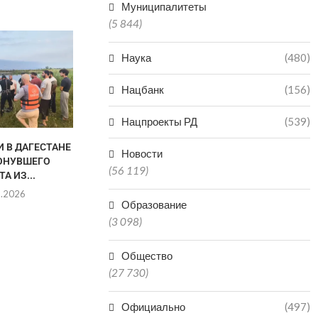
Муниципалитеты
(5 844)
ГАЙДАРБЕК ГАЙДАРБЕКОВ
ПОКИНУЛ ПОСТ
Наука
(480)
ЗАММИНИСТРА СПОРТА
ДАГЕСТАНА
Нацбанк
(156)
29.07.2026
Нацпроекты РД
(539)
И В ДАГЕСТАНЕ
НАРИМАН АБ
Новости
ОНУВШЕГО
ОСВОБО
(56 119)
А ИЗ...
ДОЛЖНОСТИ
ПРЕМЬЕРА
8.2026
Образование
29.0
(3 098)
Общество
(27 730)
Официально
(497)