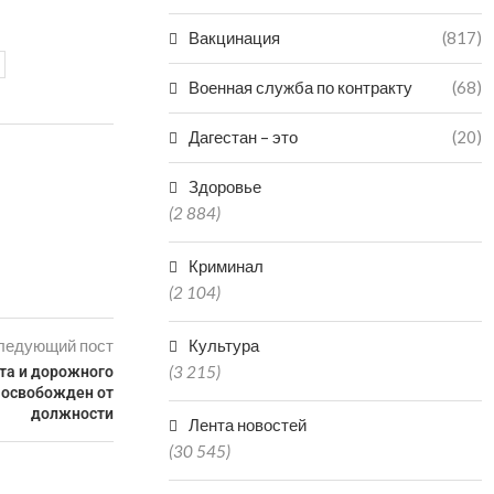
Вакцинация
(817)
Военная служба по контракту
(68)
Дагестан – это
(20)
Здоровье
(2 884)
Криминал
(2 104)
ледующий пост
Культура
(3 215)
та и дорожного
 освобожден от
должности
Лента новостей
(30 545)