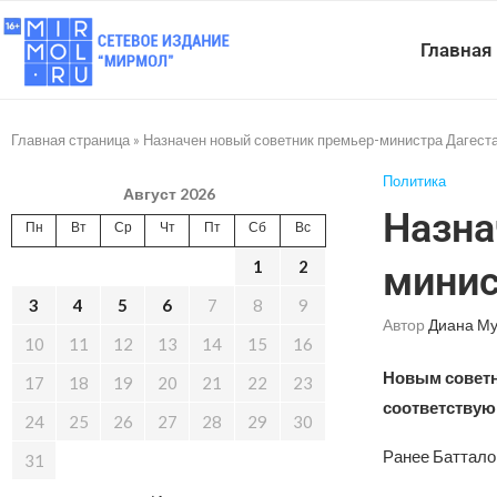
Главная
Главная страница
»
Назначен новый советник премьер-министра Дагест
Политика
Август 2026
Назна
Пн
Вт
Ср
Чт
Пт
Сб
Вс
1
2
минис
3
4
5
6
7
8
9
Автор
Диана Му
10
11
12
13
14
15
16
Новым советн
17
18
19
20
21
22
23
соответствую
24
25
26
27
28
29
30
Ранее Баттало
31