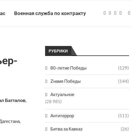
нас
Военная служба по контракту
РУБРИКИ
ьер-
80-летие Победы
(129)
Zнамя Победы
(144)
Актуальное
л Батталов,
(28 985)
Антитеррор
(511)
Дагестана.
Битва за Кавказ
(26)