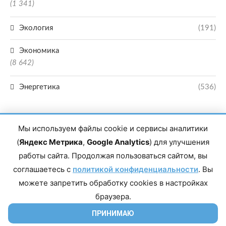
(1 341)
Экология
(191)
Экономика
(8 642)
Энергетика
(536)
Мы используем файлы cookie и сервисы аналитики
(
Яндекс Метрика
,
Google Analytics
) для улучшения
работы сайта. Продолжая пользоваться сайтом, вы
Главный редактор сетевого издания Магомаев Тимур Нухович. Контакты
соглашаетесь с
политикой конфиденциальности
. Вы
редакции: 8(988)-292-94-34 Почта: vestiskfo@gmail.com По вопросам
сотрудничества: institut-media@yandex.ru Адрес: 367018, Республика
можете запретить обработку cookies в настройках
Дагестан, г. Махачкала, пр-т Насрутдинова, д. 1а. Все права защищены.
Копирование и использование полных материалов запрещено, частичное
браузера.
цитирование возможно только при условии гиперссылки на сайт mirmol.ru.
16+
ПРИНИМАЮ