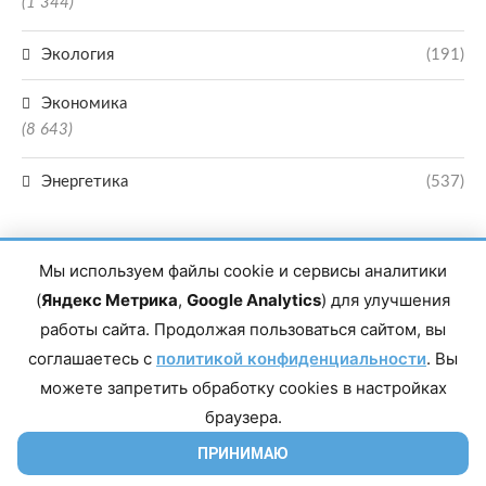
(1 344)
Экология
(191)
Экономика
(8 643)
Энергетика
(537)
Мы используем файлы cookie и сервисы аналитики
(
Яндекс Метрика
,
Google Analytics
) для улучшения
работы сайта. Продолжая пользоваться сайтом, вы
Главный редактор сетевого издания Магомаев Тимур Нухович. Контакты
соглашаетесь с
политикой конфиденциальности
. Вы
редакции: 8(988)-292-94-34 Почта: vestiskfo@gmail.com По вопросам
сотрудничества: institut-media@yandex.ru Адрес: 367018, Республика
можете запретить обработку cookies в настройках
Дагестан, г. Махачкала, пр-т Насрутдинова, д. 1а. Все права защищены.
Копирование и использование полных материалов запрещено, частичное
браузера.
цитирование возможно только при условии гиперссылки на сайт mirmol.ru.
16+
ПРИНИМАЮ