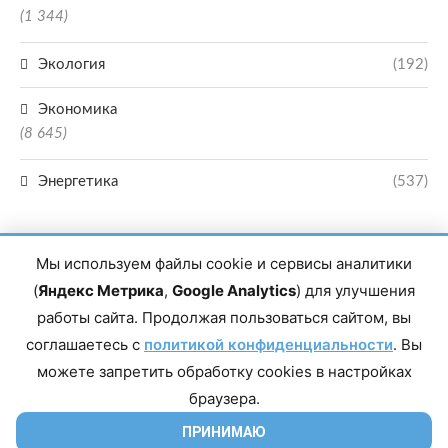
(1 344)
Экология
(192)
Экономика
(8 645)
Энергетика
(537)
Мы используем файлы cookie и сервисы аналитики
(
Яндекс Метрика
,
Google Analytics
) для улучшения
работы сайта. Продолжая пользоваться сайтом, вы
Главный редактор сетевого издания Магомаев Тимур Нухович. Контакты
соглашаетесь с
политикой конфиденциальности
. Вы
редакции: 8(988)-292-94-34 Почта: vestiskfo@gmail.com По вопросам
сотрудничества: institut-media@yandex.ru Адрес: 367018, Республика
можете запретить обработку cookies в настройках
Дагестан, г. Махачкала, пр-т Насрутдинова, д. 1а. Все права защищены.
Копирование и использование полных материалов запрещено, частичное
браузера.
цитирование возможно только при условии гиперссылки на сайт mirmol.ru.
16+
ПРИНИМАЮ