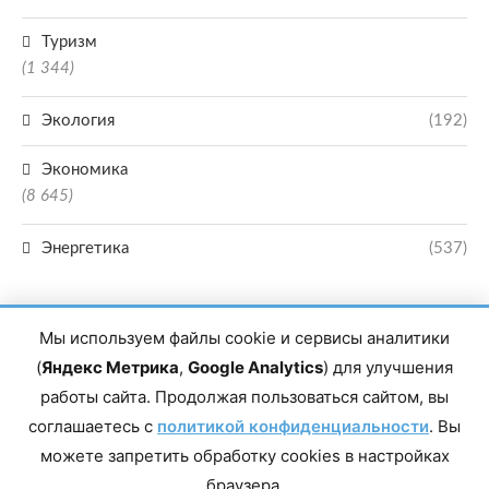
Туризм
(1 344)
Экология
(192)
Экономика
(8 645)
Энергетика
(537)
Мы используем файлы cookie и сервисы аналитики
(
Яндекс Метрика
,
Google Analytics
) для улучшения
работы сайта. Продолжая пользоваться сайтом, вы
Главный редактор сетевого издания Магомаев Тимур Нухович. Контакты
соглашаетесь с
политикой конфиденциальности
. Вы
редакции: 8(988)-292-94-34 Почта: vestiskfo@gmail.com По вопросам
сотрудничества: institut-media@yandex.ru Адрес: 367018, Республика
можете запретить обработку cookies в настройках
Дагестан, г. Махачкала, пр-т Насрутдинова, д. 1а. Все права защищены.
Копирование и использование полных материалов запрещено, частичное
браузера.