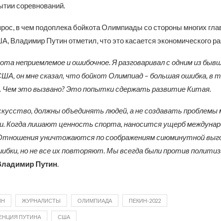
ытии соревнований.
рос, в чем подоплека бойкота Олимпиады со стороны многих глав
А, Владимир Путин отметил, что это касается экономического ра
ота неприемлемое и ошибочное. Я разговаривал с одним из быв
ША, он мне сказал, что бойкот Олимпиад – большая ошибка, в т
 Чем это вызвано? Это попытки сдержать развитие Китая.
искусство, должны объединять людей, а не создавать проблемы
и. Когда лишают ценность спорта, наносится ущерб междуна
Отношения уничтожаются по соображениям сиюминутной выго
бки, но не все их повторяют. Мы всегда были против политиз
Владимир Путин
.
ИН
ЖУРНАЛИСТЫ
ОЛИМПИАДА
ПЕКИН-2022
ЕНЦИЯ ПУТИНА
США