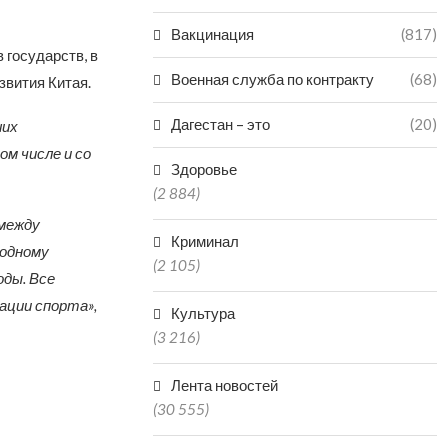
Вакцинация
(817)
 государств, в
Военная служба по контракту
(68)
звития Китая.
Дагестан – это
(20)
ших
ом числе и со
Здоровье
(2 884)
 между
Криминал
родному
(2 105)
ды. Все
ации спорта»,
Культура
(3 216)
Лента новостей
(30 555)