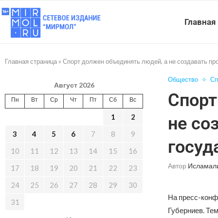
Главная
Главная страница
»
Спорт должен объединять людей, а не создавать п
Общество
Сп
Август 2026
Спорт
Пн
Вт
Ср
Чт
Пт
Сб
Вс
1
2
не со
3
4
5
6
7
8
9
госуд
10
11
12
13
14
15
16
Автор
Исламал
17
18
19
20
21
22
23
24
25
26
27
28
29
30
На пресс-конф
31
Губерниев. Тем