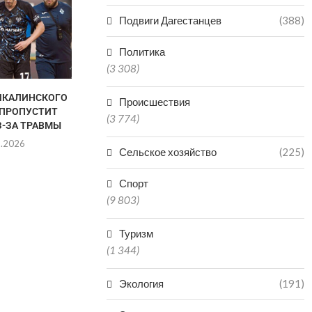
Подвиги Дагестанцев
(388)
Политика
(3 308)
ЧКАЛИНСКОГО
ГАСТРОНОМИЧЕСКИЙ
ГАЦАЛОВ: 
Происшествия
 ПРОПУСТИТ
ФЕСТИВАЛЬ ПРОЙДЕТ В
ЧЕМПИОНАТ
(3 774)
З-ЗА ТРАВМЫ
МАХАЧКАЛЕ
ГАРАНТИРУЕ
8.2026
06.08.2026
06.0
Сельское хозяйство
(225)
Спорт
(9 803)
Туризм
(1 344)
Экология
(191)