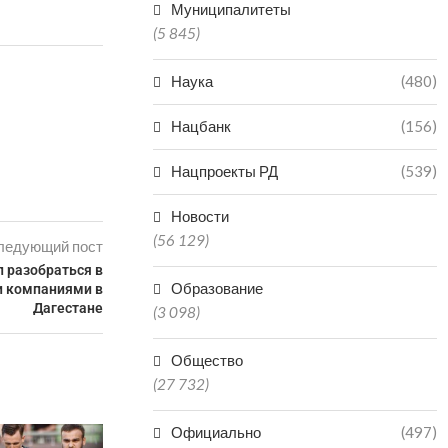
Муниципалитеты
(5 845)
Наука
(480)
Нацбанк
(156)
Нацпроекты РД
(539)
Новости
(56 129)
ледующий пост
 разобраться в
Образование
и компаниями в
Дагестане
(3 098)
Общество
(27 732)
Официально
(497)