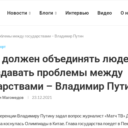
Новости
Блоги
Интервью
Видео
О 
роблемы между государствами – Владимир Путин
орт
 должен объединять люде
здавать проблемы между
арствами – Владимир Пут
и Магомедов
23.12.2021
еренции Владимиру Путину задал вопрос журналист «Матч ТВ» 
а коснулась Олимпиады в Китае. Глава государства поедет в Пек