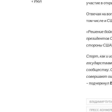
« Июл
участие в откр
Отвечая на воп
том числе и СШ
«Решение бойк
президентов С
стороны США.
Спорт, как и 
государствам
сообществу. 
совершают оши
– подчеркнул
ВЛАДИМИР ПУТ
ПРЕСС-КОНФЕР