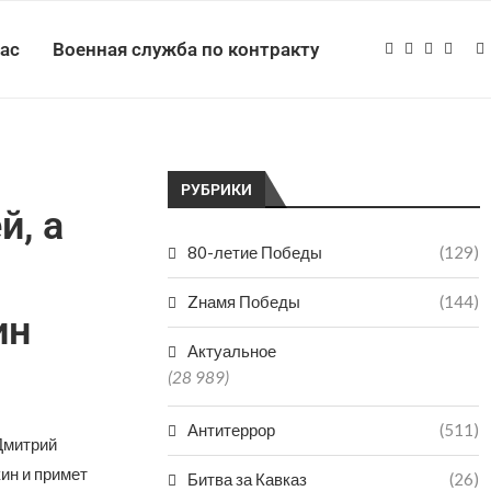
нас
Военная служба по контракту
РУБРИКИ
й, а
80-летие Победы
(129)
Zнамя Победы
(144)
ин
Актуальное
(28 989)
Антитеррор
(511)
Дмитрий
ин и примет
Битва за Кавказ
(26)