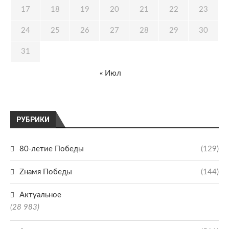
17
18
19
20
21
22
23
24
25
26
27
28
29
30
31
« Июл
РУБРИКИ
80-летие Победы
(129)
Zнамя Победы
(144)
Актуальное
(28 983)