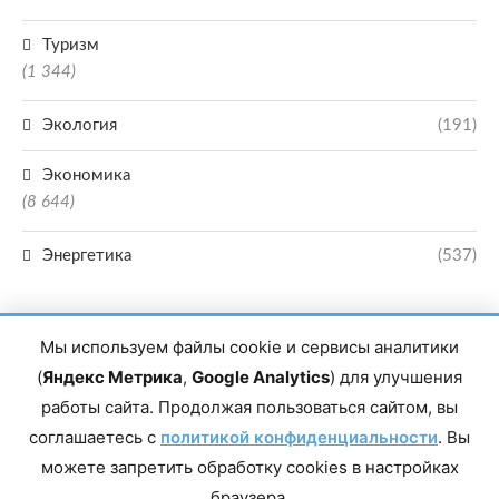
Туризм
(1 344)
Экология
(191)
Экономика
(8 644)
Энергетика
(537)
Мы используем файлы cookie и сервисы аналитики
(
Яндекс Метрика
,
Google Analytics
) для улучшения
работы сайта. Продолжая пользоваться сайтом, вы
Главный редактор сетевого издания Магомаев Тимур Нухович. Контакты
соглашаетесь с
политикой конфиденциальности
. Вы
редакции: 8(988)-292-94-34 Почта: vestiskfo@gmail.com По вопросам
сотрудничества: institut-media@yandex.ru Адрес: 367018, Республика
можете запретить обработку cookies в настройках
Дагестан, г. Махачкала, пр-т Насрутдинова, д. 1а. Все права защищены.
Копирование и использование полных материалов запрещено, частичное
браузера.