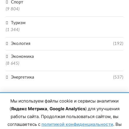
Спорт
(9 804)
Туризм
(1 344)
Экология
(192)
Экономика
(8 645)
Энергетика
(537)
Мы используем файлы cookie и сервисы аналитики
(
Яндекс Метрика
,
Google Analytics
) для улучшения
работы сайта. Продолжая пользоваться сайтом, вы
Главный редактор сетевого издания Магомаев Тимур Нухович. Контакты
соглашаетесь с
политикой конфиденциальности
. Вы
редакции: 8(988)-292-94-34 Почта: vestiskfo@gmail.com По вопросам
сотрудничества: institut-media@yandex.ru Адрес: 367018, Республика