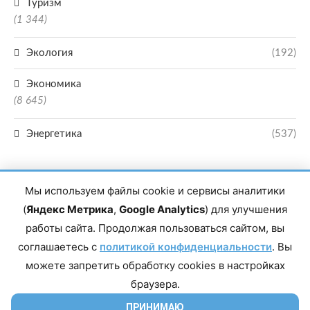
Туризм
(1 344)
Экология
(192)
Экономика
(8 645)
Энергетика
(537)
Мы используем файлы cookie и сервисы аналитики
(
Яндекс Метрика
,
Google Analytics
) для улучшения
работы сайта. Продолжая пользоваться сайтом, вы
Главный редактор сетевого издания Магомаев Тимур Нухович. Контакты
соглашаетесь с
политикой конфиденциальности
. Вы
редакции: 8(988)-292-94-34 Почта: vestiskfo@gmail.com По вопросам
сотрудничества: institut-media@yandex.ru Адрес: 367018, Республика
можете запретить обработку cookies в настройках
Дагестан, г. Махачкала, пр-т Насрутдинова, д. 1а. Все права защищены.
Копирование и использование полных материалов запрещено, частичное
браузера.
цитирование возможно только при условии гиперссылки на сайт mirmol.ru.
16+
ПРИНИМАЮ