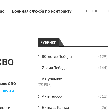
нас
Военная служба по контракту
РУБРИКИ
80-летие Победы
(129)
СВО
Zнамя Победы
(144)
Актуальное
 зоне СВО
(28 989)
irmol.ru
Антитеррор
(511)
Битва за Кавказ
(26)
агой и