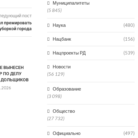
Муниципалитеты
(5 845)
ледующий пост
ил премировать
Наука
(480)
уборкой города
Нацбанк
(156)
Нацпроекты РД
(539)
Новости
ТЕ ВЫНЕСЕН
Р ПО ДЕЛУ
(56 129)
 ДОЛЬЩИКОВ
8.2026
Образование
(3 098)
Общество
VR-ТЕХНОЛОГИИ
ДАГЕСТАН В
(27 732)
ЗАРАБОТАЛИ В КРЕПОСТИ
РЕГИО
НАРЫН-КАЛА В ДАГЕСТАНЕ
ПРОИЗ
Официально
(497)
МИНЕР
06.08.2026