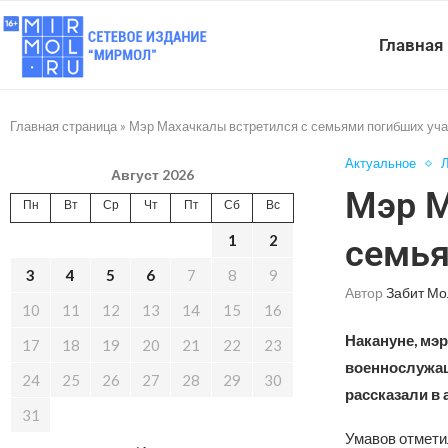
Главная
Главная страница
»
Мэр Махачкалы встретился с семьями погибших уч
Актуальное
Л
Август 2026
Мэр М
Пн
Вт
Ср
Чт
Пт
Сб
Вс
1
2
семья
3
4
5
6
7
8
9
Автор
Забит Мо
10
11
12
13
14
15
16
Накануне, мэ
17
18
19
20
21
22
23
военнослужащ
24
25
26
27
28
29
30
рассказали в 
31
Умавов отметил