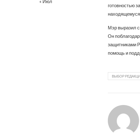
« Июл
готовностью з
находящемуся в
Мэр выразил со
Он поблагодар
защитниками Р
помощь и подд
ВЫБОР РЕДАКЦ