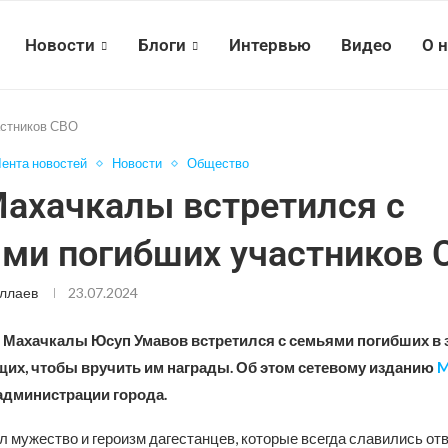
Новости
Блоги
Интервью
Видео
О 
астников СВО
ента новостей
Новости
Общество
ахачкалы встретился с
ми погибших участников 
ллаев
23.07.2024
р Махачкалы Юсуп Умавов встретился с семьями погибших в
их, чтобы вручить им награды. Об этом сетевому изданию
M
администрации города.
 мужество и героизм дагестанцев, которые всегда славились отв