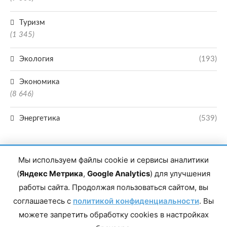
Туризм
(1 345)
Экология
(193)
Экономика
(8 646)
Энергетика
(539)
Мы используем файлы cookie и сервисы аналитики
(
Яндекс Метрика
,
Google Analytics
) для улучшения
работы сайта. Продолжая пользоваться сайтом, вы
Главный редактор сетевого издания Магомаев Тимур Нухович. Контакты
соглашаетесь с
политикой конфиденциальности
. Вы
редакции: 8(988)-292-94-34 Почта: vestiskfo@gmail.com По вопросам
сотрудничества: institut-media@yandex.ru Адрес: 367018, Республика
можете запретить обработку cookies в настройках
Дагестан, г. Махачкала, пр-т Насрутдинова, д. 1а. Все права защищены.
Копирование и использование полных материалов запрещено, частичное