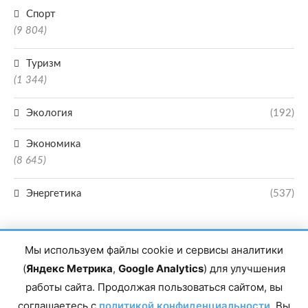
Спорт
(9 804)
Туризм
(1 344)
Экология
(192)
Экономика
(8 645)
Энергетика
(537)
Мы используем файлы cookie и сервисы аналитики
(
Яндекс Метрика
,
Google Analytics
) для улучшения
работы сайта. Продолжая пользоваться сайтом, вы
Главный редактор сетевого издания Магомаев Тимур Нухович. Контакты
соглашаетесь с
политикой конфиденциальности
. Вы
редакции: 8(988)-292-94-34 Почта: vestiskfo@gmail.com По вопросам