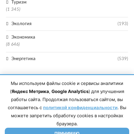
Туризм
(1 345)
Экология
(193)
Экономика
(8 646)
Энергетика
(539)
Мы используем файлы cookie и сервисы аналитики
(
Яндекс Метрика
,
Google Analytics
) для улучшения
работы сайта. Продолжая пользоваться сайтом, вы
Главный редактор сетевого издания Магомаев Тимур Нухович. Контакты
соглашаетесь с
политикой конфиденциальности
. Вы
редакции: 8(988)-292-94-34 Почта: vestiskfo@gmail.com По вопросам
сотрудничества: institut-media@yandex.ru Адрес: 367018, Республика
можете запретить обработку cookies в настройках
Дагестан, г. Махачкала, пр-т Насрутдинова, д. 1а. Все права защищены.
Копирование и использование полных материалов запрещено, частичное
браузера.
цитирование возможно только при условии гиперссылки на сайт mirmol.ru.
16+
ПРИНИМАЮ