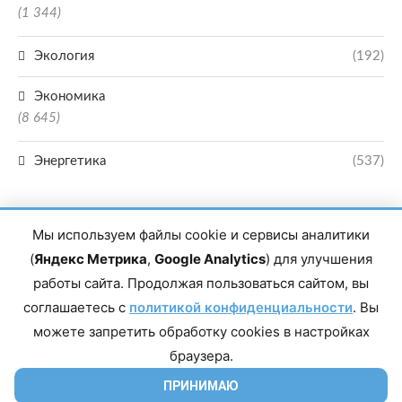
(1 344)
Экология
(192)
Экономика
(8 645)
Энергетика
(537)
Мы используем файлы cookie и сервисы аналитики
(
Яндекс Метрика
,
Google Analytics
) для улучшения
работы сайта. Продолжая пользоваться сайтом, вы
Главный редактор сетевого издания Магомаев Тимур Нухович. Контакты
соглашаетесь с
политикой конфиденциальности
. Вы
редакции: 8(988)-292-94-34 Почта: vestiskfo@gmail.com По вопросам
сотрудничества: institut-media@yandex.ru Адрес: 367018, Республика
можете запретить обработку cookies в настройках
Дагестан, г. Махачкала, пр-т Насрутдинова, д. 1а. Все права защищены.
Копирование и использование полных материалов запрещено, частичное
браузера.
цитирование возможно только при условии гиперссылки на сайт mirmol.ru.
16+
ПРИНИМАЮ