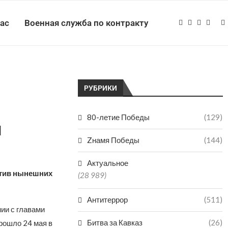
нас
Военная служба по контракту
РУБРИКИ
80-летие Победы
(129)
н
Zнамя Победы
(144)
Актуальное
ротив нынешних
(28 989)
Антитеррор
(511)
ии с главами
Битва за Кавказ
(26)
рошло 24 мая в