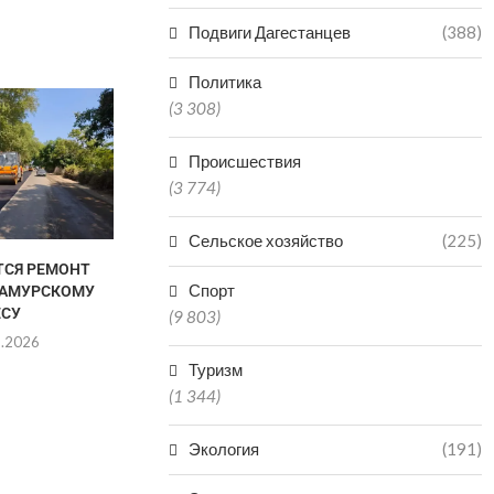
Подвиги Дагестанцев
(388)
Политика
В ДАГЕСТАН
(3 308)
ПОПАЛ В БО
КАТА
Происшествия
06.0
(3 774)
Сельское хозяйство
(225)
ТСЯ РЕМОНТ
ДВУХ БРАТЬЕВ-МЕДВЕДЕЙ
Спорт
САМУРСКОМУ
МИШУ И ГРИШУ ИЗ
ЕСУ
ДАГЕСТАНА ОТПРАВИЛИ...
(9 803)
8.2026
06.08.2026
Туризм
(1 344)
Экология
(191)