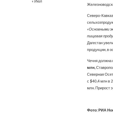
« Июл
Железноводске
Северо-Кавказ
сельхозпродукц
«Основными э
пищевая проду
Дагестан увел
продукции, в о
Чечня должна 
млн,
Ставропол
Северная Осет
с $40,4 млн в 
млн. Прирост 
Фото: РИА Но