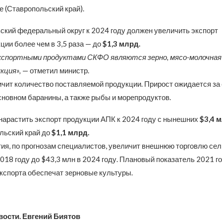
 (Ставропольский край).
ский федеральный округ к 2024 году должен увеличить экспорт
ии более чем в 3,5 раза — до
$1,3 млрд.
кспортными продуктами СКФО являются зерно, мясо-молочная
кция»,
— отметил министр.
ичит количество поставляемой продукции. Прирост ожидается за
сновном баранины, а также рыбы и морепродуктов.
нарастить экспорт продукции АПК к 2024 году с нынешних
$3,4 м
ьский край до
$1,1 млрд.
ия, по прогнозам специалистов, увеличит внешнюю торговлю се
2018 году до $43,3 млн в 2024 году. Плановый показатель 2021 г
экспорта обеспечат зерновые культуры.
вости. Евгений Биятов