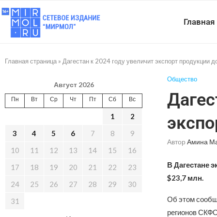
Главная
Главная страница
»
Дагестан к 2024 году увеличит экспорт продукции д
Общество
Август 2026
Дагес
Пн
Вт
Ср
Чт
Пт
Сб
Вс
1
2
экспо
3
4
5
6
7
8
9
Автор
Амина М
10
11
12
13
14
15
16
В Дагестане э
17
18
19
20
21
22
23
$23,7 млн.
24
25
26
27
28
29
30
Об этом сообщ
31
регионов СКФО