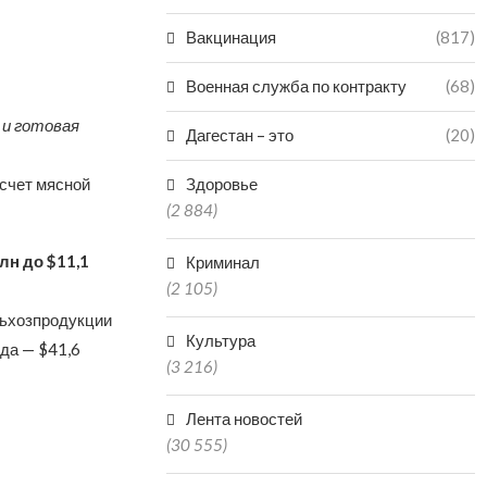
Вакцинация
(817)
Военная служба по контракту
(68)
 и готовая
Дагестан – это
(20)
 счет мясной
Здоровье
(2 884)
лн до $11,1
Криминал
(2 105)
льхозпродукции
Культура
ода — $41,6
(3 216)
Лента новостей
(30 555)