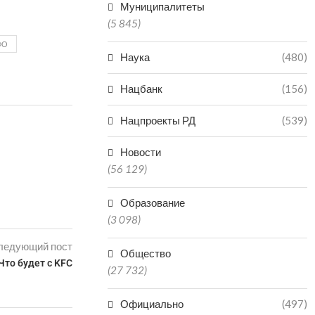
Муниципалитеты
(5 845)
ФО
Наука
(480)
Нацбанк
(156)
Нацпроекты РД
(539)
Новости
(56 129)
Образование
(3 098)
ледующий пост
Общество
Что будет с KFC
(27 732)
Официально
(497)