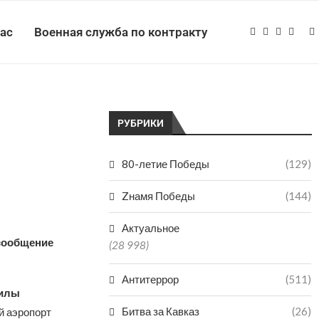
нас
Военная служба по контракту
РУБРИКИ
80-летие Победы
(129)
Zнамя Победы
(144)
Актуальное
асообщение
(28 998)
Антитеррор
(511)
илы
Битва за Кавказ
(26)
й аэропорт