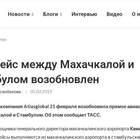
Новости
Блоги
Интервью
Видео
О 
влен
ейс между Махачкалой и
улом возобновлен
санбекова
05.03.2019
акомпания Atlasglobal 21 февраля возобновила прямое ави
алой и Стамбулом. Об этом сообщает ТАСС.
ощника генерального директора махачкалинского аэропорта
Кам
рейсы выполняются из махачкалинского аэропорта в стамбульски