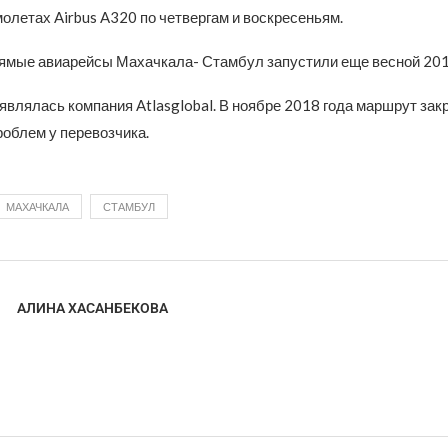
олетах Airbus A320 по четвергам и воскресеньям.
ямые авиарейсы Махачкала- Стамбул запустили еще весной 201
влялась компания Atlasglobal. В ноябре 2018 года маршрут зак
облем у перевозчика.
МАХАЧКАЛА
СТАМБУЛ
АЛИНА ХАСАНБЕКОВА