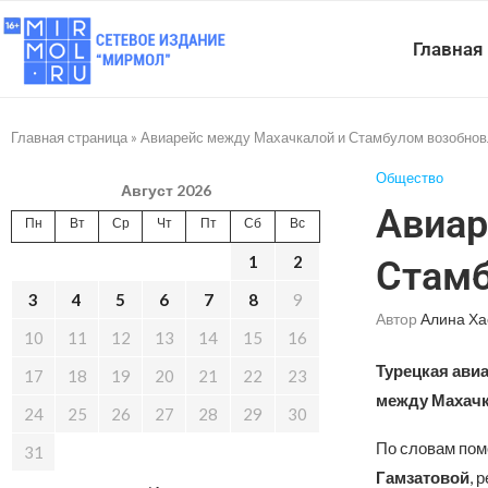
Главная
Главная страница
»
Авиарейс между Махачкалой и Стамбулом возобно
Общество
Август 2026
Авиар
Пн
Вт
Ср
Чт
Пт
Сб
Вс
1
2
Стамб
3
4
5
6
7
8
9
Автор
Алина Ха
10
11
12
13
14
15
16
Турецкая ави
17
18
19
20
21
22
23
между Махачк
24
25
26
27
28
29
30
По словам пом
31
Гамзатовой
, 