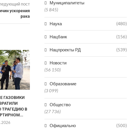
Муниципалитеты
ледующий пост
(5 845)
ичин ускорения
рака
Наука
(480)
Нацбанк
(156)
Нацпроекты РД
(539)
Новости
(56 150)
Образование
(3 099)
НЕ ГАЗОВИКИ
В «КОМАНДУ ДАГЕСТАНА»
ДАГЕСТАН В
ВРАТИЛИ
ПОДАЛИ ЗАЯВКИ НА УЧАСТИЕ
РЕГИО
Общество
 ТРАГЕДИЮ В
3500...
ПРОИЗ
(27 736)
РТИРНОМ...
МИНЕР
07.08.2026
8.2026
06.0
Официально
(500)