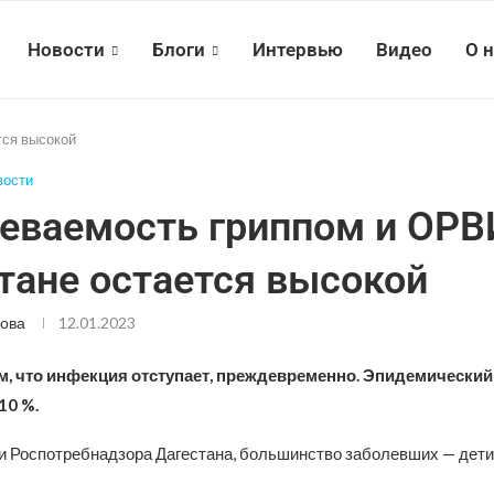
Новости
Блоги
Интервью
Видео
О 
тся высокой
вости
еваемость гриппом и ОРВ
тане остается высокой
ова
12.01.2023
м, что инфекция отступает, преждевременно. Эпидемический
10 %.
 Роспотребнадзора Дагестана, большинство заболевших — дети