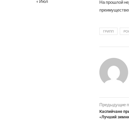
« Июл
На прошлой не
преимуществен
ГРИПП
РО
Предыдущие п
Каспийчане пр
«Лучший зимни