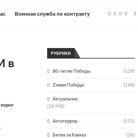
нас
Военная служба по контракту
РУБРИКИ
И в
80-летие Победы
(129)
Zнамя Победы
(144)
Актуальное
 порог
(28 998)
Антитеррор
(511)
.
Битва за Кавказ
(26)