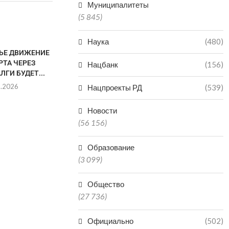
Муниципалитеты
(5 845)
Наука
(480)
НЬЕ ДВИЖЕНИЕ
МУЖЧИНА СКОНЧАЛСЯ
РТА ЧЕРЕЗ
ПОСЛЕ ПРЫЖКА В ВОДОЕМ В
Нацбанк
(156)
ЛГИ БУДЕТ...
КИЗЛЯРЕ
8.2026
08.08.2026
Нацпроекты РД
(539)
Новости
(56 156)
ДВОЕ ДЕТЕ
ПРУДУ В 
Образование
РА
(3 099)
08.0
Общество
(27 736)
Официально
(502)