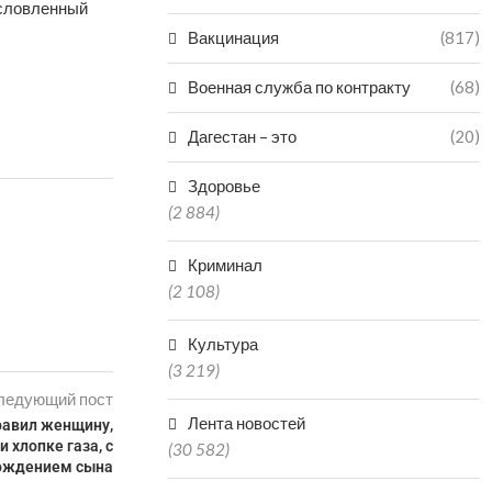
условленный
Вакцинация
(817)
Военная служба по контракту
(68)
Дагестан – это
(20)
Здоровье
(2 884)
Криминал
(2 108)
Культура
(3 219)
ледующий пост
Лента новостей
равил женщину,
 хлопке газа, с
(30 582)
ождением сына