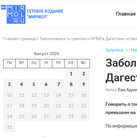
Главная
Главная страница
»
Заболеваемость гриппом и ОРВИ в Дагестане остае
Здоровье
Но
Август 2026
Забол
Пн
Вт
Ср
Чт
Пт
Сб
Вс
1
2
Дагес
3
4
5
6
7
8
9
Автор
Ева Адам
10
11
12
13
14
15
16
Говорить о то
17
18
19
20
21
22
23
превышен на 
24
25
26
27
28
29
30
По информации
31