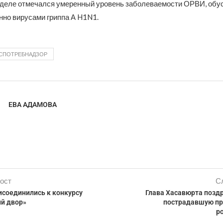
деле отмечался умеренный уровень заболеваемости ОРВИ, об
но вирусами гриппа А H1N1.
СПОТРЕБНАДЗОР
ЕВА АДАМОВА
ост
С
исоединились к конкурсу
Глава Хасавюрта позд
й двор»
пострадавшую при
р