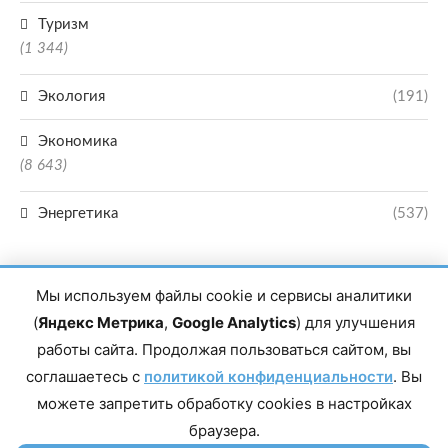
Туризм
(1 344)
Экология
(191)
Экономика
(8 643)
Энергетика
(537)
Мы используем файлы cookie и сервисы аналитики
(
Яндекс Метрика
,
Google Analytics
) для улучшения
работы сайта. Продолжая пользоваться сайтом, вы
Главный редактор сетевого издания Магомаев Тимур Нухович. Контакты
соглашаетесь с
политикой конфиденциальности
. Вы
редакции: 8(988)-292-94-34 Почта: vestiskfo@gmail.com По вопросам
сотрудничества: institut-media@yandex.ru Адрес: 367018, Республика
можете запретить обработку cookies в настройках
Дагестан, г. Махачкала, пр-т Насрутдинова, д. 1а. Все права защищены.
Копирование и использование полных материалов запрещено, частичное
браузера.
цитирование возможно только при условии гиперссылки на сайт mirmol.ru.