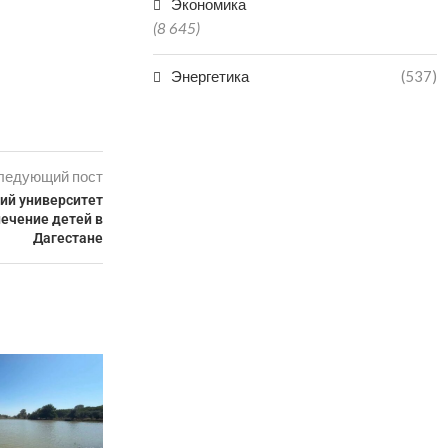
Экономика
(8 645)
Энергетика
(537)
ледующий пост
ий университет
лечение детей в
Дагестане
ПОДРОСТО
ИСКУССТВЕНН
МАГАРАМКЕН
08.0