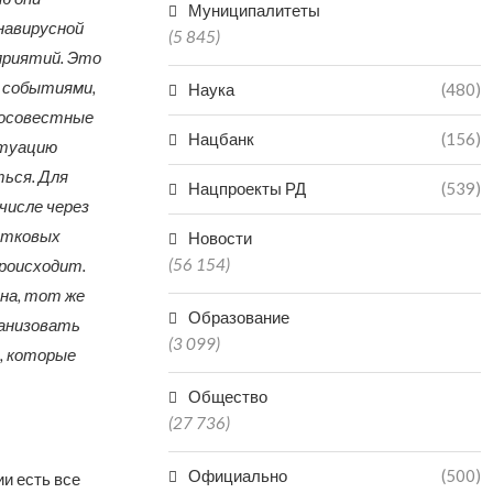
Муниципалитеты
онавирусной
(5 845)
приятий. Это
и событиями,
Наука
(480)
росовестные
Нацбанк
(156)
итуацию
ься. Для
Нацпроекты РД
(539)
числе через
астковых
Новости
(56 154)
происходит.
ена, тот же
Образование
ганизовать
(3 099)
, которые
Общество
(27 736)
Официально
(500)
и есть все