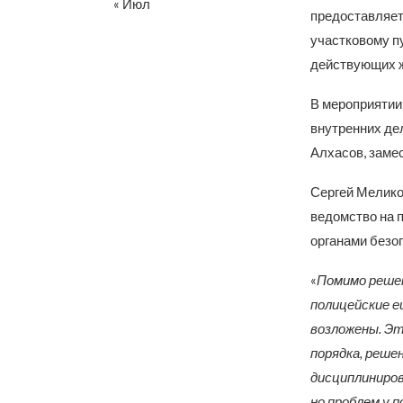
« Июл
предоставляет
участковому п
действующих ж
В мероприятии
внутренних де
Алхасов, заме
Сергей Мелико
ведомство на 
органами безо
«
Помимо решен
полицейские е
возложены. Эт
порядка, реше
дисциплиниров
но проблем у п