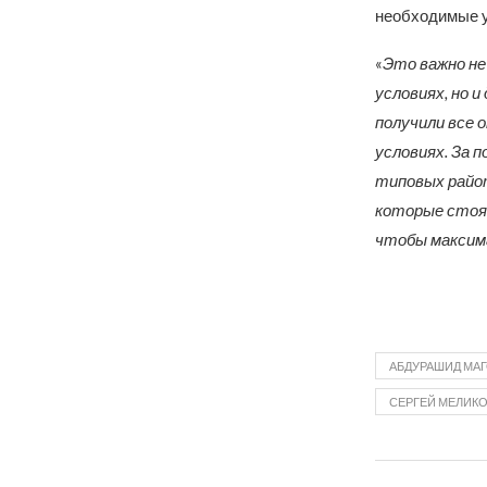
необходимые у
«
Это важно не
условиях, но 
получили все 
условиях. За 
типовых райот
которые стоят
чтобы максима
АБДУРАШИД МА
СЕРГЕЙ МЕЛИК