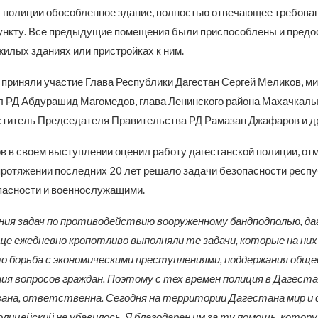
 полиции обособленное здание, полностью отвечающее требова
ункту. Все предыдущие помещения были приспособлены и предо
илых зданиях или пристройках к ним.
 приняли участие Глава Республики Дагестан Сергей Меликов, м
л РД Абдурашид Магомедов, глава Ленинского района Махачкал
ститель Председателя Правительства РД Рамазан Джафаров и др
в в своем выступлении оценил работу дагестанской полиции, отм
протяжении последних 20 лет решало задачи безопасности респу
пасности и военнослужащими.
ия задач по противодействию вооруженному бандподполью, д
ще ежедневно кропотливо выполняли те задачи, которые на них
о борьба с экономическими преступлениями, поддержания общ
ния вопросов граждан. Поэтому с тех времен полиция в Дагеста
ана, ответственна. Сегодня на территории Дагестана мир и 
олицейский не убавилось. Я благодарен им за ту помощь, котору