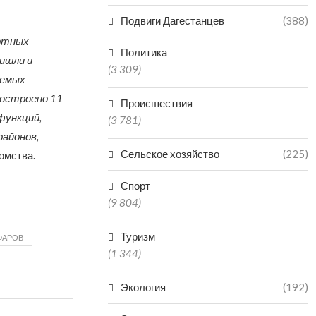
Подвиги Дагестанцев
(388)
ортных
Политика
ришли и
(3 309)
лемых
построено 11
Происшествия
функций,
(3 781)
районов,
Сельское хозяйство
(225)
омства.
Спорт
(9 804)
Туризм
ФАРОВ
(1 344)
Экология
(192)