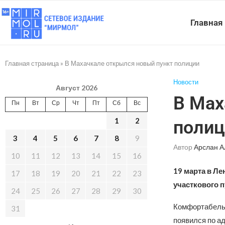
Главная
Главная страница
»
В Махачкале открылся новый пункт полиции
Новости
Август 2026
В Мах
Пн
Вт
Ср
Чт
Пт
Сб
Вс
1
2
полиц
3
4
5
6
7
8
9
Автор
Арслан А
10
11
12
13
14
15
16
19 марта в Л
17
18
19
20
21
22
23
участкового п
24
25
26
27
28
29
30
Комфортабельн
31
появился по ад