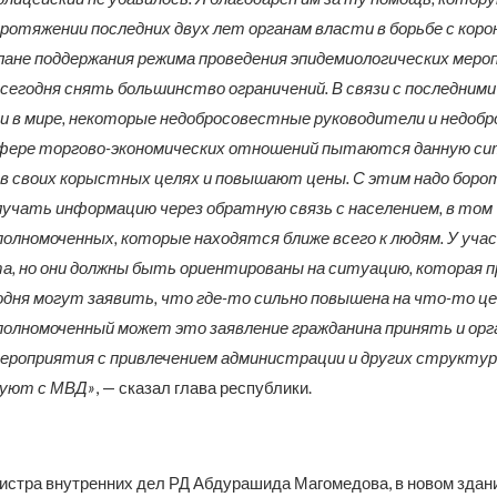
протяжении последних двух лет органам власти в борьбе с кор
лане поддержания режима проведения эпидемиологических меро
 сегодня снять большинство ограничений. В связи с последним
и в мире, некоторые недобросовестные руководители и недоб
сфере торгово-экономических отношений пытаются данную с
в своих корыстных целях и повышают цены. С этим надо борот
лучать информацию через обратную связь с населением, в том 
олномоченных, которые находятся ближе всего к людям. У уч
а, но они должны быть ориентированы на ситуацию, которая 
одня могут заявить, что где-то сильно повышена на что-то ц
олномоченный может это заявление гражданина принять и ор
ероприятия с привлечением администрации и других структур
уют с МВД»
, — сказал глава республики.
истра внутренних дел РД Абдурашида Магомедова, в новом здани