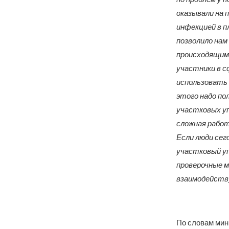
оказывали на 
инфекцией в п
позволило нам
происходящим
участники в 
использовать 
этого надо по
участковых уп
сложная работ
Если люди сег
участковый уп
проверочные м
взаимодейств
По словам мин