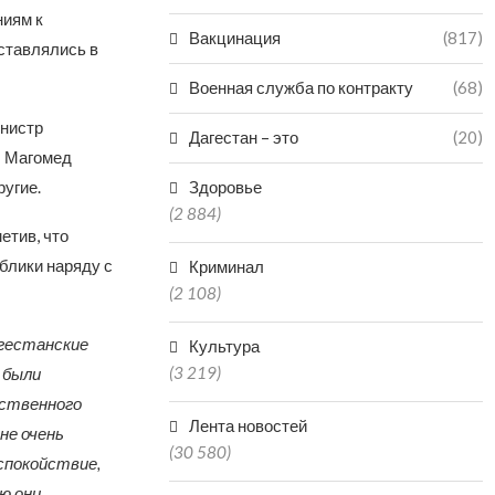
ниям к
Вакцинация
(817)
ставлялись в
Военная служба по контракту
(68)
инистр
Дагестан – это
(20)
ы Магомед
угие.
Здоровье
(2 884)
етив, что
блики наряду с
Криминал
(2 108)
агестанские
Культура
(3 219)
 были
ественного
Лента новостей
не очень
(30 580)
спокойствие,
ю они