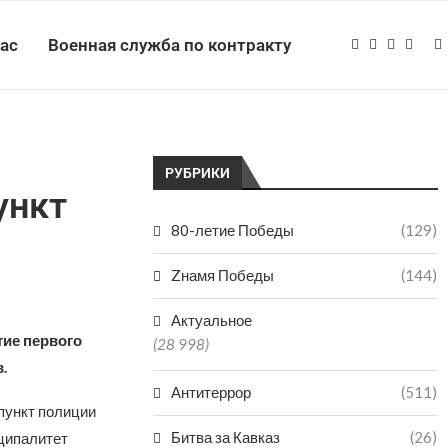
нас
Военная служба по контракту
РУБРИКИ
ункт
80-летие Победы
(129)
Zнамя Победы
(144)
Актуальное
ие первого
(28 998)
.
Антитеррор
(511)
пункт полиции
Битва за Кавказ
(26)
иципалитет