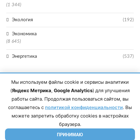
(1 344)
Экология
(192)
Экономика
(8 645)
Энергетика
(537)
Мы используем файлы cookie и сервисы аналитики
(
Яндекс Метрика
,
Google Analytics
) для улучшения
работы сайта. Продолжая пользоваться сайтом, вы
Главный редактор сетевого издания Магомаев Тимур Нухович. Контакты
соглашаетесь с
политикой конфиденциальности
. Вы
редакции: 8(988)-292-94-34 Почта: vestiskfo@gmail.com По вопросам
сотрудничества: institut-media@yandex.ru Адрес: 367018, Республика
можете запретить обработку cookies в настройках
Дагестан, г. Махачкала, пр-т Насрутдинова, д. 1а. Все права защищены.
Копирование и использование полных материалов запрещено, частичное
браузера.
цитирование возможно только при условии гиперссылки на сайт mirmol.ru.
16+
ПРИНИМАЮ