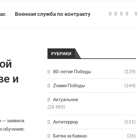
нас
Военная служба по контракту
РУБРИКИ
ой
80-летие Победы
(129)
ве и
Zнамя Победы
(144)
Актуальное
(28 989)
»
— заявила
Антитеррор
(511)
о обучения:
Битва за Кавказ
(26)