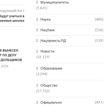
Муниципалитеты
(5 845)
ледующий пост
будут учиться в
Наука
(480)
еменных школах
Нацбанк
(156)
Нацпроекты РД
(539)
ТЕ ВЫНЕСЕН
Новости
Р ПО ДЕЛУ
(56 129)
 ДОЛЬЩИКОВ
8.2026
Образование
(3 098)
Общество
VR-ТЕХНОЛОГИИ
ДАГЕСТАН В
(27 732)
ЗАРАБОТАЛИ В КРЕПОСТИ
РЕГИО
НАРЫН-КАЛА В ДАГЕСТАНЕ
ПРОИЗ
МИНЕР
Официально
(497)
06.08.2026