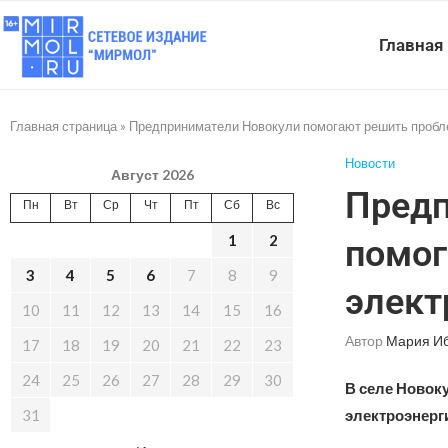
Главная
Главная страница
»
Предприниматели Новокули помогают решить пробл
Новости
Август 2026
Предп
Пн
Вт
Ср
Чт
Пт
Сб
Вс
1
2
помог
3
4
5
6
7
8
9
элект
10
11
12
13
14
15
16
Автор
Мария И
17
18
19
20
21
22
23
24
25
26
27
28
29
30
В селе Новок
31
электроэнерги