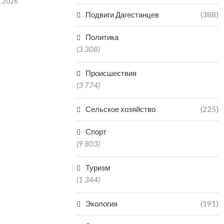
8.2026
Подвиги Дагестанцев
(388)
Политика
VR-ТЕХНОЛОГИИ
ДАГЕСТАН В
(3 308)
ЗАРАБОТАЛИ В КРЕПОСТИ
РЕГИО
НАРЫН-КАЛА В ДАГЕСТАНЕ
ПРОИЗ
Происшествия
МИНЕР
06.08.2026
(3 774)
06.0
Сельское хозяйство
(225)
Спорт
(9 803)
Туризм
(1 344)
Экология
(191)