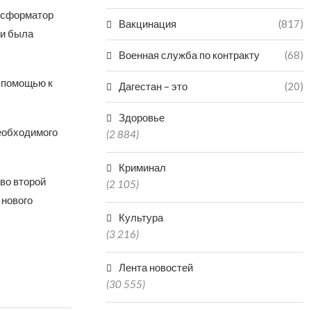
нсформатор
Вакцинация
(817)
ии была
Военная служба по контракту
(68)
а помощью к
Дагестан – это
(20)
Здоровье
еобходимого
(2 884)
Криминал
 во второй
(2 105)
 нового
Культура
(3 216)
Лента новостей
(30 555)