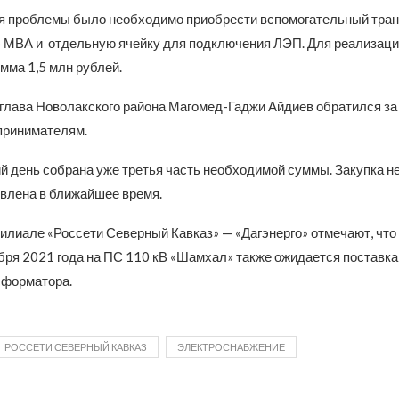
я проблемы было необходимо приобрести вспомогательный тра
 МВА и отдельную ячейку для подключения ЛЭП. Для реализац
мма 1,5 млн рублей.
м глава Новолакского района Магомед-Гаджи Айдиев обратился з
принимателям.
й день собрана уже третья часть необходимой суммы. Закупка н
влена в ближайшее время.
филиале «Россети Северный Кавказ» — «Дагэнерго» отмечают, что
бря 2021 года на ПС 110 кВ «Шамхал» также ожидается поставка
сформатора.
РОССЕТИ СЕВЕРНЫЙ КАВКАЗ
ЭЛЕКТРОСНАБЖЕНИЕ