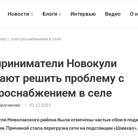
Новости
Блоги
Интервью
Видео
О 
ему с электроснабжением в селе
риниматели Новокули
ают решить проблему с
роснабжением в селе
брагимова
02.12.2021
ули Новолакского района были отмечены частые сбои в под
и. Причиной стала перегрузка сети на подстанции «Шамхал».