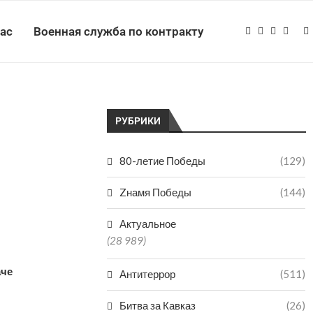
нас
Военная служба по контракту
РУБРИКИ
80-летие Победы
(129)
Zнамя Победы
(144)
Актуальное
(28 989)
аче
Антитеррор
(511)
Битва за Кавказ
(26)