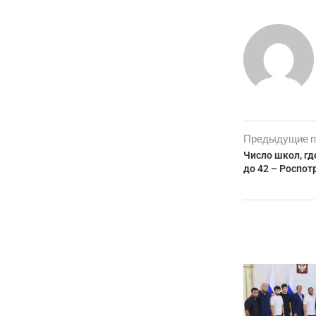
Предыдущие п
Число школ, гд
до 42 – Роспот