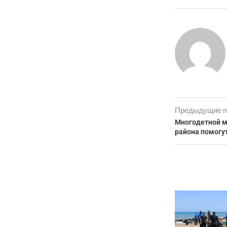
Предыдущие п
Многодетной м
района помогу