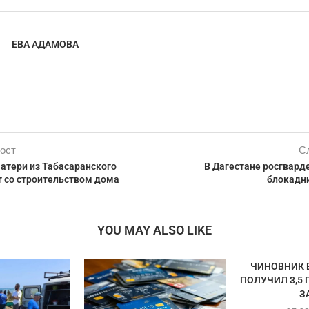
ЕВА АДАМОВА
ост
С
атери из Табасаранского
В Дагестане росгвард
т со строительством дома
блокадн
YOU MAY ALSO LIKE
ЧИНОВНИК 
ПОЛУЧИЛ 3,5
ЗА