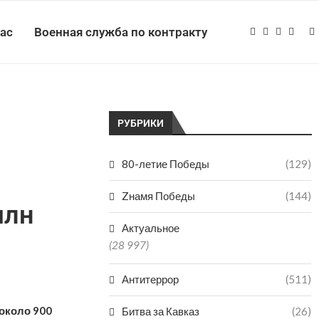
нас
Военная служба по контракту
РУБРИКИ
80-летие Победы
(129)
Zнамя Победы
(144)
млн
Актуальное
(28 997)
Антитеррор
(511)
 около 900
Битва за Кавказ
(26)