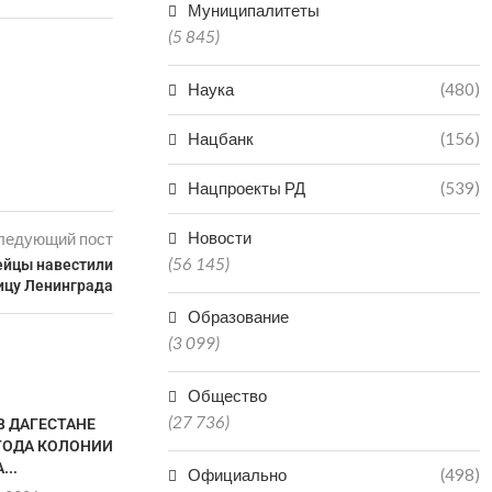
Муниципалитеты
(5 845)
Наука
(480)
Нацбанк
(156)
Нацпроекты РД
(539)
Новости
ледующий пост
(56 145)
ейцы навестили
ицу Ленинграда
Образование
(3 099)
Общество
(27 736)
В ДАГЕСТАНЕ
 ГОДА КОЛОНИИ
...
Официально
(498)