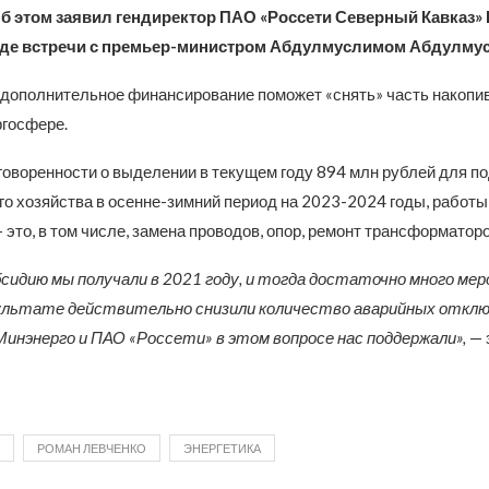
Об этом заявил гендиректор ПАО «Россети Северный Кавказ»
оде встречи с премьер-министром Абдулмуслимом Абдулм
, дополнительное финансирование поможет «снять» часть накоп
ргосфере.
говоренности о выделении в текущем году 894 млн рублей для по
о хозяйства в осенне-зимний период на 2023-2024 годы, работы
 это, в том числе, замена проводов, опор, ремонт трансформаторов
сидию мы получали в 2021 году, и тогда достаточно много ме
зультате действительно снизили количество аварийных отклю
инэнерго и ПАО «Россети» в этом вопросе нас поддержали»,
— 
РОМАН ЛЕВЧЕНКО
ЭНЕРГЕТИКА