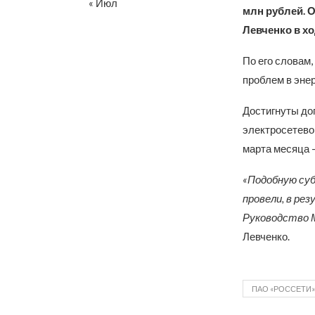
« Июл
млн рублей. 
Левченко в х
По его словам
проблем в эне
Достигнуты до
электросетевог
марта месяца –
«Подобную суб
провели, в ре
Руководство М
Левченко.
ПАО «РОССЕТИ»