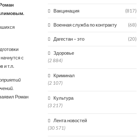
 Роман
Вакцинация
(817)
услимовым.
Военная служба по контракту
(68)
ившихся
Дагестан – это
(20)
дготовки
Здоровье
 начнутся с
(2 884)
 и т.п.
Криминал
роприятий
(2 107)
чений.
заявил Роман
Культура
(3 217)
Лента новостей
(30 571)