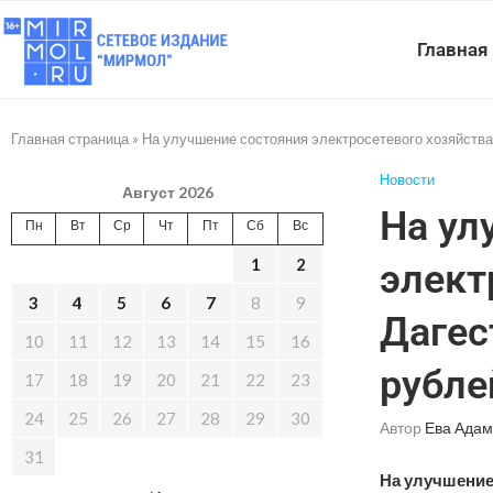
Главная
Главная страница
»
На улучшение состояния электросетевого хозяйства
Новости
Август 2026
На ул
Пн
Вт
Ср
Чт
Пт
Сб
Вс
1
2
элект
3
4
5
6
7
8
9
Дагес
10
11
12
13
14
15
16
рубле
17
18
19
20
21
22
23
24
25
26
27
28
29
30
Автор
Ева Адам
31
На улучшение 