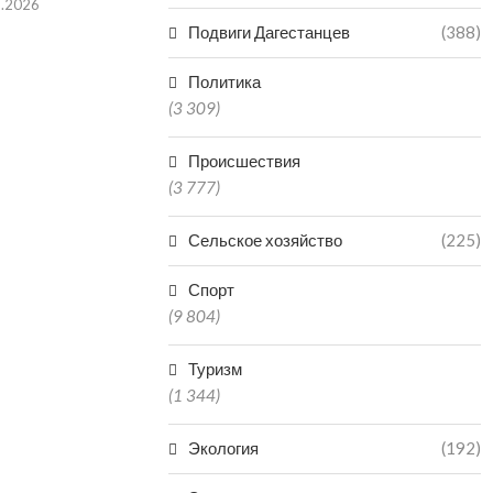
8.2026
Подвиги Дагестанцев
(388)
Политика
ДАГЕСТАНЕЦ ОТВЕТИТ В
В МАХАЧКА
(3 309)
СУДЕ ЗА НЕНАДЛЕЖАЩИЙ
ЗАКРЫЛИ ЧАС
ОТЛОВ АГРЕССИВНЫХ...
ЗАВЕДЕНИЕ
Происшествия
07.08.2026
07.0
(3 777)
Сельское хозяйство
(225)
Спорт
(9 804)
Туризм
(1 344)
Экология
(192)