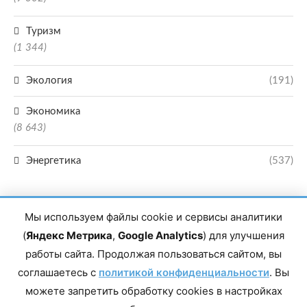
Туризм
(1 344)
Экология
(191)
Экономика
(8 643)
Энергетика
(537)
Мы используем файлы cookie и сервисы аналитики
(
Яндекс Метрика
,
Google Analytics
) для улучшения
работы сайта. Продолжая пользоваться сайтом, вы
Главный редактор сетевого издания Магомаев Тимур Нухович. Контакты
соглашаетесь с
политикой конфиденциальности
. Вы
редакции: 8(988)-292-94-34 Почта: vestiskfo@gmail.com По вопросам
сотрудничества: institut-media@yandex.ru Адрес: 367018, Республика
можете запретить обработку cookies в настройках
Дагестан, г. Махачкала, пр-т Насрутдинова, д. 1а. Все права защищены.
Копирование и использование полных материалов запрещено, частичное