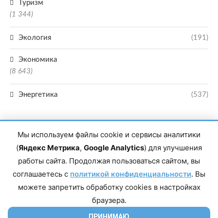
Туризм
(1 344)
Экология
(191)
Экономика
(8 643)
Энергетика
(537)
Мы используем файлы cookie и сервисы аналитики
(
Яндекс Метрика
,
Google Analytics
) для улучшения
работы сайта. Продолжая пользоваться сайтом, вы
Главный редактор сетевого издания Магомаев Тимур Нухович. Контакты
соглашаетесь с
политикой конфиденциальности
. Вы
редакции: 8(988)-292-94-34 Почта: vestiskfo@gmail.com По вопросам
сотрудничества: institut-media@yandex.ru Адрес: 367018, Республика
можете запретить обработку cookies в настройках
Дагестан, г. Махачкала, пр-т Насрутдинова, д. 1а. Все права защищены.
Копирование и использование полных материалов запрещено, частичное
браузера.
цитирование возможно только при условии гиперссылки на сайт mirmol.ru.
16+
ПРИНИМАЮ