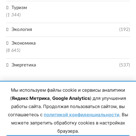
Туризм
(1 344)
Экология
(192)
Экономика
(8 645)
Энергетика
(537)
Мы используем файлы cookie и сервисы аналитики
(
Яндекс Метрика
,
Google Analytics
) для улучшения
работы сайта. Продолжая пользоваться сайтом, вы
Главный редактор сетевого издания Магомаев Тимур Нухович. Контакты
соглашаетесь с
политикой конфиденциальности
. Вы
редакции: 8(988)-292-94-34 Почта: vestiskfo@gmail.com По вопросам
сотрудничества: institut-media@yandex.ru Адрес: 367018, Республика
можете запретить обработку cookies в настройках
Дагестан, г. Махачкала, пр-т Насрутдинова, д. 1а. Все права защищены.
Копирование и использование полных материалов запрещено, частичное
браузера.
цитирование возможно только при условии гиперссылки на сайт mirmol.ru.